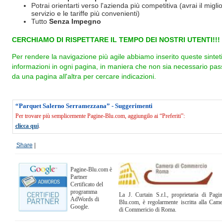
Potrai orientarti verso l'azienda più competitiva (avrai il miglio
servizio e le tariffe più convenienti)
Tutto
Senza Impegno
CERCHIAMO DI RISPETTARE IL TEMPO DEI NOSTRI UTENTI!!!
Per rendere la navigazione più agile abbiamo inserito queste sintet
informazioni in ogni pagina, in maniera che non sia necessario pas
da una pagina all'altra per cercare indicazioni.
“Parquet Salerno Serramezzana” - Suggerimenti
Per trovare più semplicemente Pagine-Blu.com, aggiungilo ai “Preferiti”:
clicca qui
.
Share
|
Pagine-Blu.com è
Partner
Certificato del
programma
La J. Curtain S.r.l., proprietaria di Pagi
AdWords di
Blu.com, è regolarmente iscritta alla Cam
Google.
di Commericio di Roma.