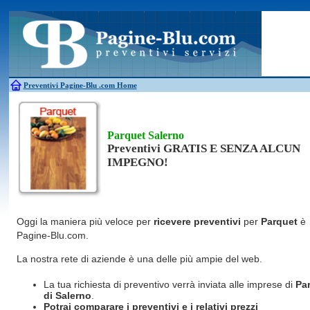
Antincendio
Disinfestazione
Fotovoltaico
Pulizie
Antifurti
Allarme
Elettricisti
Grate
Inferriate
Scale
Bagni chimici
Edilizia
Giardinieri
Serrament
Caldaie
Falegnami
Idraulici
Spurghi
Canne fumarie
Fabbri
Parquet
Traslochi
Preventivi Pagine-Blu
.com Home
Parquet Salerno
Preventivi GRATIS E SENZA ALCUN
IMPEGNO!
Oggi la maniera più veloce per
ricevere preventivi
per
Parquet
è
Pagine-Blu.com.
La nostra rete di aziende è una delle più ampie del web.
La tua richiesta di preventivo verrà inviata alle imprese di
Pa
di Salerno
.
Potrai comparare i preventivi e i relativi prezzi