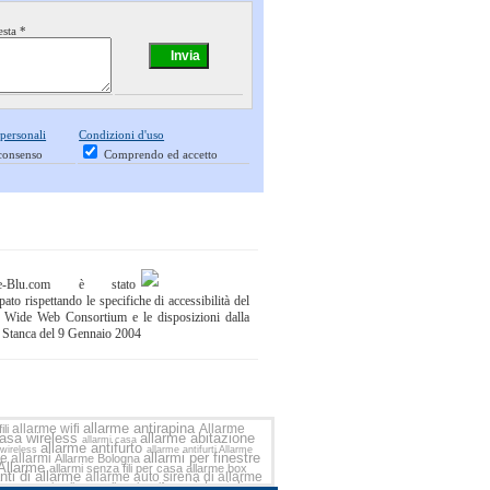
esta *
 personali
Condizioni d'uso
consenso
Comprendo ed accetto
ne-Blu.com è stato
pato rispettando le specifiche di accessibilità del
 Wide Web Consortium e le disposizioni dalla
 Stanca del 9 Gennaio 2004
allarme antirapina
allarme wifi
Allarme
ili
casa wireless
allarme abitazione
allarmi casa
allarme antifurto
 wireless
allarme antifurti
Allarme
allarmi per finestre
me
allarmi
Allarme Bologna
Allarme
allarmi senza fili per casa
allarme box
nti di allarme
allarme auto
sirena di allarme
sistemi di
montaggio allarme
allarmi antifurto
na