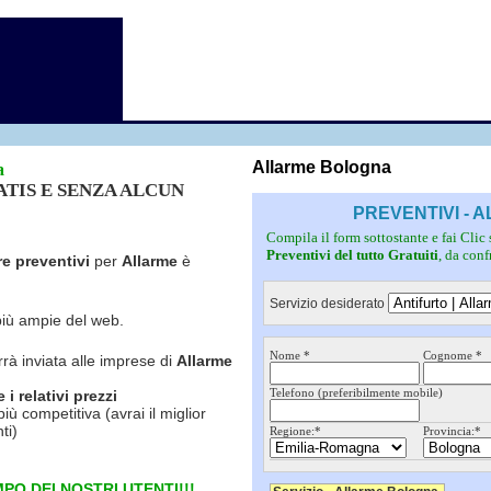
Fotovoltaico
Pulizie
Grate
Inferriate
Scale
Giardinieri
Serramenti
Idraulici
Spurghi
Parquet
Traslochi
Allarme Bologna
a
RATIS E SENZA ALCUN
PREVENTIVI -
Compila il form sottostante e fai Clic
Preventivi del tutto Gratuiti
, da con
re preventivi
per
Allarme
è
Servizio desiderato
più ampie del web.
Nome *
Cognome *
rrà inviata alle imprese di
Allarme
Telefono (preferibilmente mobile)
i relativi prezzi
più competitiva (avrai il miglior
ti)
Regione:*
Provincia:*
PO DEI NOSTRI UTENTI!!!