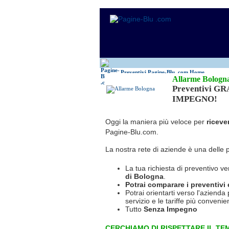
Antincendio
Disinfestazione
Antifurti
Allarme
Elettricisti
Bagni chimici
Edilizia
Caldaie
Falegnami
Canne fumarie
Fabbri
Preventivi Pagine-Blu
.com Home
Allarme Bologn
Preventivi G
IMPEGNO!
Oggi la maniera più veloce per
riceve
Pagine-Blu.com.
La nostra rete di aziende è una delle 
La tua richiesta di preventivo ve
di Bologna
.
Potrai comparare i preventivi e 
Potrai orientarti verso l'azienda 
servizio e le tariffe più convenien
Tutto
Senza Impegno
CERCHIAMO DI RISPETTARE IL TEM