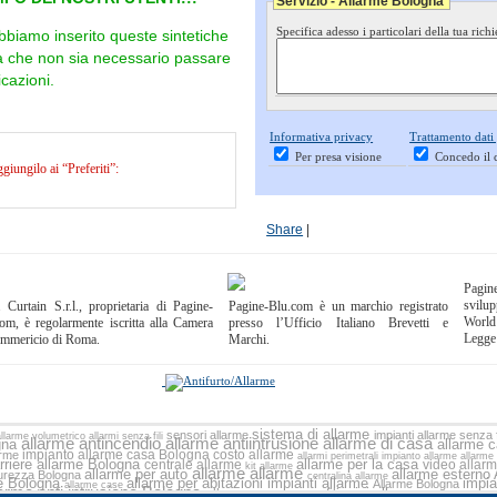
Servizio - Allarme Bologna
Specifica adesso i particolari della tua richi
bbiamo inserito queste sintetiche
ra che non sia necessario passare
cazioni.
Informativa privacy
Trattamento dati
Per presa visione
Concedo il 
iungilo ai “Preferiti”:
Share
|
Pagi
svilup
 Curtain S.r.l., proprietaria di Pagine-
Pagine-Blu.com è un marchio registrato
World
om, è regolarmente iscritta alla Camera
presso l’Ufficio Italiano Brevetti e
Legge
ommericio di Roma.
Marchi.
sistema di allarme
sensori allarme
impianti allarme senza f
allarme volumetrico
allarmi senza fili
allarme antincendio
allarme antiintrusione
allarme di casa
gna
allarme 
impianto allarme casa Bologna
costo allarme
arme
allarmi perimetrali
impianto allarme
allarme
rriere allarme Bologna
allarme per la casa
centrale allarme
video allar
kit allarme
allarme allarme
allarme per auto
allarme esterno
curezza Bologna
centralina allarme
me Bologna
allarme per abitazioni
impianti allarme
impia
Allarme Bologna
allarme case
larme anti intrusione Bologna
mini allarme
allarme casa senza fili
Allarme Bolog