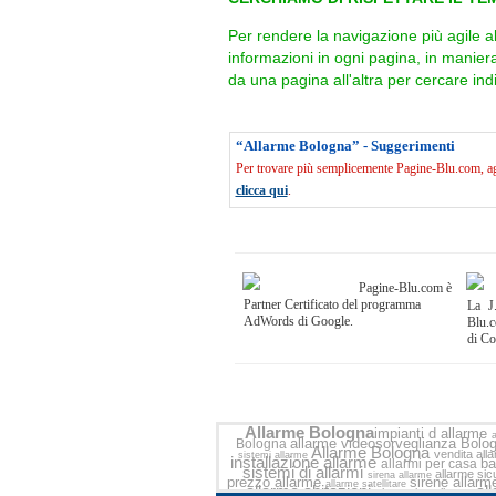
Per rendere la navigazione più agile a
informazioni in ogni pagina, in manie
da una pagina all'altra per cercare indi
“Allarme Bologna” - Suggerimenti
Per trovare più semplicemente Pagine-Blu.com, agg
clicca qui
.
Pagine-Blu.com è
Partner Certificato del programma
La J.
AdWords di Google.
Blu.c
di C
Allarme Bologna
impianti d allarme
allarme videosorveglianza Bolo
Bologna
Allarme Bologna
vendita all
sistemi allarme
installazione allarme
ba
allarmi per casa
sistemi di allarmi
allarme si
sirena allarme
prezzo allarme
sirene allar
allarme satellitare
allarme abitazioni
al
elettronica allarme