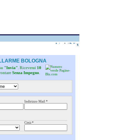
Aziende
|
Policy
 ALLARME BOLOGNA
 su
"Invia"
. Riceverai
10
frontare
Senza Impegno
.
Indirizzo Mail *
Città:*