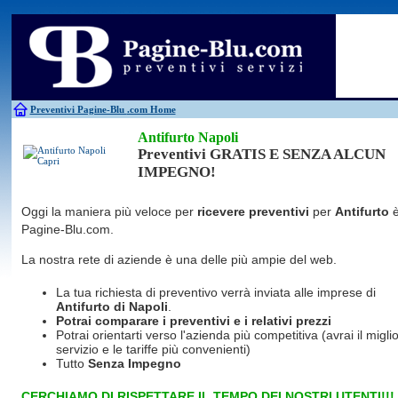
Antincendio
Disinfestazione
Fotovoltaico
Pulizie
Antifurti
Allarme
Elettricisti
Grate
Inferriate
Scale
Bagni chimici
Edilizia
Giardinieri
Serrament
Caldaie
Falegnami
Idraulici
Spurghi
Canne fumarie
Fabbri
Parquet
Traslochi
Preventivi Pagine-Blu
.com Home
Antifurto Napoli
Preventivi GRATIS E SENZA ALCUN
IMPEGNO!
Oggi la maniera più veloce per
ricevere preventivi
per
Antifurto
Pagine-Blu.com.
La nostra rete di aziende è una delle più ampie del web.
La tua richiesta di preventivo verrà inviata alle imprese di
Antifurto
di Napoli
.
Potrai comparare i preventivi e i relativi prezzi
Potrai orientarti verso l'azienda più competitiva (avrai il miglio
servizio e le tariffe più convenienti)
Tutto
Senza Impegno
CERCHIAMO DI RISPETTARE IL TEMPO DEI NOSTRI UTENTI!!!