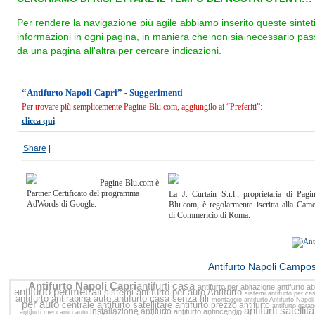
Per rendere la navigazione più agile abbiamo inserito queste sintet
informazioni in ogni pagina, in maniera che non sia necessario pas
da una pagina all'altra per cercare indicazioni.
“Antifurto Napoli Capri” - Suggerimenti
Per trovare più semplicemente Pagine-Blu.com, aggiungilo ai “Preferiti”:
clicca qui
.
Share
|
Pagine-Blu.com è
Partner Certificato del programma
La J. Curtain S.r.l., proprietaria di Pagi
AdWords di Google.
Blu.com, è regolarmente iscritta alla Cam
di Commericio di Roma.
<<
Antifurto Napoli Campo
Antifurto Napoli Capri
antifurti casa
antifurto per abitazione
antifurto a
antifurto perimetrali
sistemi antifurto per auto
Antifurto
sistemi antifurto per c
antifurto antirapina auto
antifurto casa senza fili
montaggio antifurto
Antifurto Napol
per auto
centrale antifurto
satellitare antifurto
prezzo antifurto
antifurto gara
antifurti satellit
installazione antifurto
antifurto antincendio
antifurti meccanici auto