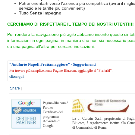
Potrai orientarti verso l'azienda più competitiva (avrai il miglio
servizio e le tariffe più convenienti)
Tutto
Senza Impegno
CERCHIAMO DI RISPETTARE IL TEMPO DEI NOSTRI UTENTI!!!
Per rendere la navigazione più agile abbiamo inserito queste sintet
informazioni in ogni pagina, in maniera che non sia necessario pas
da una pagina all'altra per cercare indicazioni.
“Antifurto Napoli Frattamaggiore” - Suggerimenti
Per trovare più semplicemente Pagine-Blu.com, aggiungilo ai “Preferiti”:
clicca qui
.
Share
|
Pagine-Blu.com è
Partner
Certificato del
programma
La J. Curtain S.r.l., proprietaria di Pagi
AdWords di
Blu.com, è regolarmente iscritta alla Cam
Google.
di Commericio di Roma.