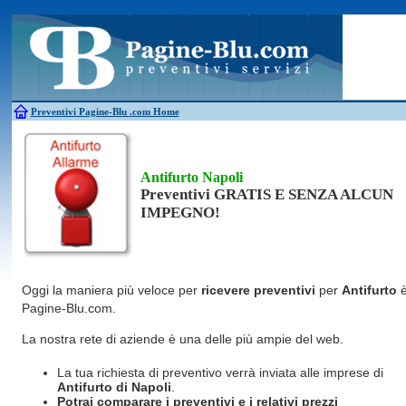
Antincendio
Disinfestazione
Fotovoltaico
Pulizie
Antifurti
Allarme
Elettricisti
Grate
Inferriate
Scale
Bagni chimici
Edilizia
Giardinieri
Serrament
Caldaie
Falegnami
Idraulici
Spurghi
Canne fumarie
Fabbri
Parquet
Traslochi
Preventivi Pagine-Blu
.com Home
Antifurto Napoli
Preventivi GRATIS E SENZA ALCUN
IMPEGNO!
Oggi la maniera più veloce per
ricevere preventivi
per
Antifurto
Pagine-Blu.com.
La nostra rete di aziende è una delle più ampie del web.
La tua richiesta di preventivo verrà inviata alle imprese di
Antifurto
di Napoli
.
Potrai comparare i preventivi e i relativi prezzi