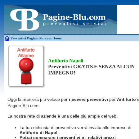
Antincendio
Disinfestazione
Fotovoltaico
Pulizie
Antifurti
Allarme
Elettricisti
Grate
Inferriate
Scale
Bagni chimici
Edilizia
Giardinieri
Serrament
Caldaie
Falegnami
Idraulici
Spurghi
Canne fumarie
Fabbri
Parquet
Traslochi
Preventivi Pagine-Blu
.com Home
Antifurto Napoli
Preventivi GRATIS E SENZA ALCUN
IMPEGNO!
Oggi la maniera più veloce per
ricevere preventivi
per
Antifurto
Pagine-Blu.com.
La nostra rete di aziende è una delle più ampie del web.
La tua richiesta di preventivo verrà inviata alle imprese di
Antifurto
di Napoli
.
Potrai comparare i preventivi e i relativi prezzi