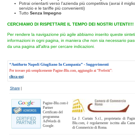
Potrai orientarti verso l'azienda più competitiva (avrai il miglio
servizio e le tariffe più convenienti)
Tutto
Senza Impegno
CERCHIAMO DI RISPETTARE IL TEMPO DEI NOSTRI UTENTI!!!
Per rendere la navigazione più agile abbiamo inserito queste sintet
informazioni in ogni pagina, in maniera che non sia necessario pas
da una pagina all'altra per cercare indicazioni.
“Antifurto Napoli Giugliano In Campania” - Suggerimenti
Per trovare più semplicemente Pagine-Blu.com, aggiungilo ai “Preferiti”:
clicca qui
.
Share
|
Pagine-Blu.com è
Partner
Certificato del
programma
La J. Curtain S.r.l., proprietaria di Pagi
AdWords di
Blu.com, è regolarmente iscritta alla Cam
Google.
di Commericio di Roma.