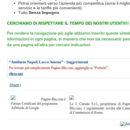
Potrai orientarti verso l'azienda più competitiva (avrai il miglio
servizio e le tariffe più convenienti)
Tutto
Senza Impegno
CERCHIAMO DI RISPETTARE IL TEMPO DEI NOSTRI UTENTI!!!
Per rendere la navigazione più agile abbiamo inserito queste sintet
informazioni in ogni pagina, in maniera che non sia necessario pas
da una pagina all'altra per cercare indicazioni.
“Antifurto Napoli Lacco Ameno” - Suggerimenti
Per trovare più semplicemente Pagine-Blu.com, aggiungilo ai “Preferiti”:
clicca qui
.
Share
|
Pagine-Blu.com è
Partner Certificato del programma
La J. Curtain S.r.l., proprietaria di Pagi
AdWords di Google.
Blu.com, è regolarmente iscritta alla Cam
di Commericio di Roma.