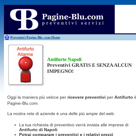
Antincendio
Disinfestazione
Fotovoltaico
Pulizie
Antifurti
Allarme
Elettricisti
Grate
Inferriate
Scale
Bagni chimici
Edilizia
Giardinieri
Serrament
Caldaie
Falegnami
Idraulici
Spurghi
Canne fumarie
Fabbri
Parquet
Traslochi
Preventivi Pagine-Blu
.com Home
Antifurto Napoli
Preventivi GRATIS E SENZA ALCUN
IMPEGNO!
Oggi la maniera più veloce per
ricevere preventivi
per
Antifurto
Pagine-Blu.com.
La nostra rete di aziende è una delle più ampie del web.
La tua richiesta di preventivo verrà inviata alle imprese di
Antifurto
di Napoli
.
Potrai comparare i preventivi e i relativi prezzi