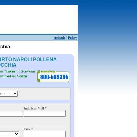
Aziende
|
Policy
cchia
FURTO NAPOLI POLLENA
OCCHIA
 su
"Invia"
. Riceverai
confrontare
Senza
Indirizzo Mail *
Città:*