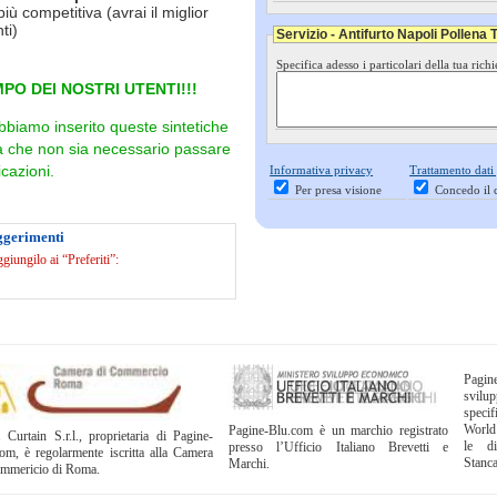
più competitiva (avrai il miglior
ti)
Servizio - Antifurto Napoli Pollena 
Specifica adesso i particolari della tua richi
PO DEI NOSTRI UTENTI!!!
bbiamo inserito queste sintetiche
ra che non sia necessario passare
cazioni.
Informativa privacy
Trattamento dati
Per presa visione
Concedo il 
ggerimenti
iungilo ai “Preferiti”:
Pagi
svil
specif
World
Pagine-Blu.com è un marchio registrato
 Curtain S.r.l., proprietaria di Pagine-
le di
presso l’Ufficio Italiano Brevetti e
om, è regolarmente iscritta alla Camera
Stanc
Marchi.
ommericio di Roma.