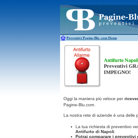
Antincendio
Disinfestazione
Antifurti
Allarme
Elettricisti
Bagni chimici
Edilizia
Caldaie
Falegnami
Canne fumarie
Fabbri
Preventivi Pagine-Blu
.com Home
Antifurto Napol
Preventivi G
IMPEGNO!
Oggi la maniera più veloce per
riceve
Pagine-Blu.com.
La nostra rete di aziende è una delle 
La tua richiesta di preventivo ve
Antifurto
di Napoli
.
Potrai comparare i preventivi e 