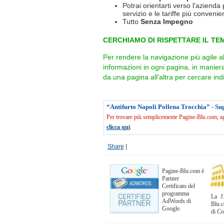
Potrai orientarti verso l'azienda 
servizio e le tariffe più convenien
Tutto
Senza Impegno
CERCHIAMO DI RISPETTARE IL TEM
Per rendere la navigazione più agile a
informazioni in ogni pagina, in manie
da una pagina all'altra per cercare indi
“Antifurto Napoli Pollena Trocchia” - Su
Per trovare più semplicemente Pagine-Blu.com, agg
clicca qui
.
Share
|
Pagine-Blu.com è
Partner
Certificato del
programma
La J.
AdWords di
Blu.c
Google.
di C