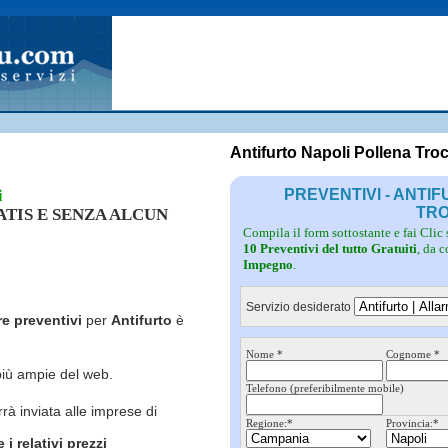
Fotovoltaico
Pulizie
Grate
Inferriate
Scale
Giardinieri
Serramenti
Idraulici
Spurghi
Parquet
Traslochi
Antifurto Napoli Pollena Tro
PREVENTIVI - ANTI
i
TR
RATIS E SENZA ALCUN
Compila il form sottostante e fai Clic
10 Preventivi del tutto Gratuiti
, da 
Impegno
.
Servizio desiderato
re preventivi
per
Antifurto
è
Nome *
Cognome *
più ampie del web.
Telefono (preferibilmente mobile)
rrà inviata alle imprese di
Regione:*
Provincia:*
i relativi prezzi