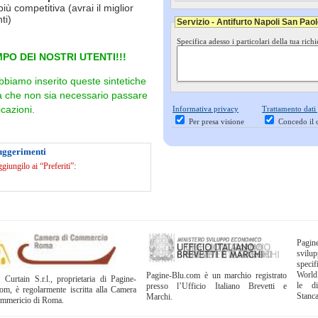
più competitiva (avrai il miglior
ti)
Servizio - Antifurto Napoli San Paol
Specifica adesso i particolari della tua richi
PO DEI NOSTRI UTENTI!!!
bbiamo inserito queste sintetiche
ra che non sia necessario passare
cazioni.
Informativa privacy
Trattamento dati
Per presa visione
Concedo il 
Suggerimenti
iungilo ai “Preferiti”:
Pagi
svil
specif
World
Pagine-Blu.com è un marchio registrato
 Curtain S.r.l., proprietaria di Pagine-
le di
presso l’Ufficio Italiano Brevetti e
om, è regolarmente iscritta alla Camera
Stanc
Marchi.
ommericio di Roma.