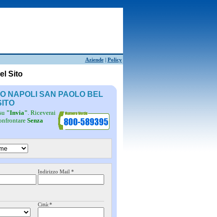
Aziende
|
Policy
el Sito
TO NAPOLI SAN PAOLO BEL
SITO
 su
"Invia"
. Riceverai
confrontare
Senza
Indirizzo Mail *
Città:*