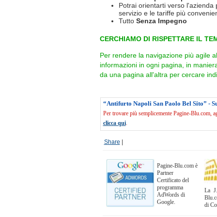
Potrai orientarti verso l'azienda 
servizio e le tariffe più convenien
Tutto
Senza Impegno
CERCHIAMO DI RISPETTARE IL TEM
Per rendere la navigazione più agile a
informazioni in ogni pagina, in manie
da una pagina all'altra per cercare indi
“Antifurto Napoli San Paolo Bel Sito” - 
Per trovare più semplicemente Pagine-Blu.com, agg
clicca qui
.
Share
|
Pagine-Blu.com è
Partner
Certificato del
programma
La J.
AdWords di
Blu.c
Google.
di C