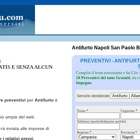
Fotovoltaico
Pulizie
Grate
Inferriate
Scale
Giardinieri
Serramenti
Idraulici
Spurghi
Parquet
Traslochi
Antifurto Napoli San Paolo B
PREVENTIVI - ANTIFUR
i
RATIS E SENZA ALCUN
Compila il form sottostante e fai Clic
10 Preventivi del tutto Gratuiti
, da 
Impegno
.
Servizio desiderato
re preventivi
per
Antifurto
è
Nome *
Cognome *
più ampie del web.
Telefono (preferibilmente mobile)
rrà inviata alle imprese di
Regione:*
Provincia:*
i relativi prezzi