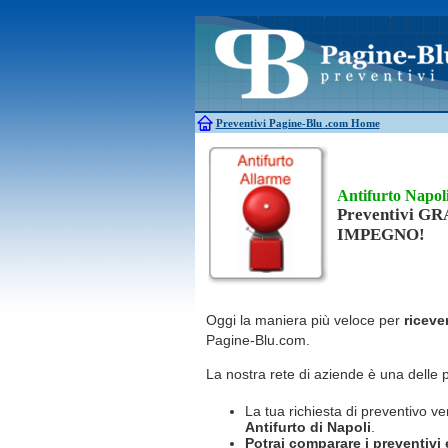
Antincendio
Disinfestazione
Antifurti
Allarme
Elettricisti
Bagni chimici
Edilizia
Caldaie
Falegnami
Canne fumarie
Fabbri
Preventivi Pagine-Blu
.com Home
Antifurto Napol
Preventivi G
IMPEGNO!
Oggi la maniera più veloce per
riceve
Pagine-Blu.com.
La nostra rete di aziende è una delle 
La tua richiesta di preventivo ve
Antifurto
di Napoli
.
Potrai comparare i preventivi e 