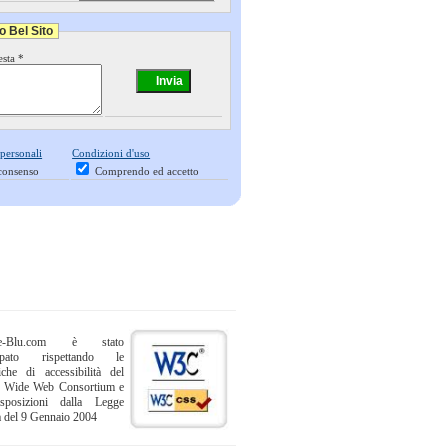
o Bel Sito
esta *
 personali
Condizioni d'uso
consenso
Comprendo ed accetto
ne-Blu.com è stato
uppato rispettando le
iche di accessibilità del
 Wide Web Consortium e
sposizioni dalla Legge
a del 9 Gennaio 2004