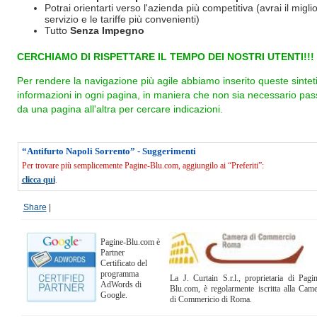
Potrai orientarti verso l'azienda più competitiva (avrai il miglio
servizio e le tariffe più convenienti)
Tutto
Senza Impegno
CERCHIAMO DI RISPETTARE IL TEMPO DEI NOSTRI UTENTI!!!
Per rendere la navigazione più agile abbiamo inserito queste sintet
informazioni in ogni pagina, in maniera che non sia necessario pas
da una pagina all'altra per cercare indicazioni.
“Antifurto Napoli Sorrento” - Suggerimenti
Per trovare più semplicemente Pagine-Blu.com, aggiungilo ai “Preferiti”:
clicca qui
.
Share
|
Pagine-Blu.com è
Partner
Certificato del
programma
La J. Curtain S.r.l., proprietaria di Pagi
AdWords di
Blu.com, è regolarmente iscritta alla Cam
Google.
di Commericio di Roma.