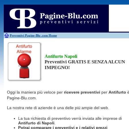
Antincendio
Disinfestazione
Fotovoltaico
Pulizie
Antifurti
Allarme
Elettricisti
Grate
Inferriate
Scale
Bagni chimici
Edilizia
Giardinieri
Serrament
Caldaie
Falegnami
Idraulici
Spurghi
Canne fumarie
Fabbri
Parquet
Traslochi
Preventivi Pagine-Blu
.com Home
Antifurto Napoli
Preventivi GRATIS E SENZA ALCUN
IMPEGNO!
Oggi la maniera più veloce per
ricevere preventivi
per
Antifurto
Pagine-Blu.com.
La nostra rete di aziende è una delle più ampie del web.
La tua richiesta di preventivo verrà inviata alle imprese di
Antifurto
di Napoli
.
Potrai comparare i preventivi e i relativi prezzi