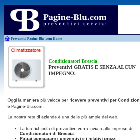
Antincendio
Disinfestazione
Fotovoltaico
Pulizie
Antifurti
Allarme
Elettricisti
Grate
Inferriate
Scale
Bagni chimici
Edilizia
Giardinieri
Serrament
Caldaie
Falegnami
Idraulici
Spurghi
Canne fumarie
Fabbri
Parquet
Traslochi
Preventivi Pagine-Blu
.com Home
Condizionatori Brescia
Preventivi GRATIS E SENZA ALCUN
IMPEGNO!
Oggi la maniera più veloce per
ricevere preventivi
per
Condizion
è Pagine-Blu.com.
La nostra rete di aziende è una delle più ampie del web.
La tua richiesta di preventivo verrà inviata alle imprese di
Condizionatori
di Brescia
.
Potrai comparare i preventivi e i relativi prezzi