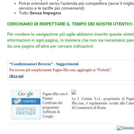
Potrai orientarti verso l'azienda più competitiva (avrai il miglio
servizio e le tariffe più convenienti)
Tutto
Senza Impegno
CERCHIAMO DI RISPETTARE IL TEMPO DEI NOSTRI UTENTI!!!
Per rendere la navigazione più agile abbiamo inserito queste sintet
informazioni in ogni pagina, in maniera che non sia necessario pas
da una pagina all'altra per cercare indicazioni.
“Condizionatori Brescia” - Suggerimenti
Per trovare più semplicemente Pagine-Blu.com, aggiungilo ai “Preferiti”:
clicca qui
.
Pagine-Blu.com è
Partner
La J. Curtain S.r.l., proprietaria di Pagi
Certificato del
Blu.com, è regolarmente iscritta alla Cam
programma
di Commericio di Roma.
AdWords di
Google.