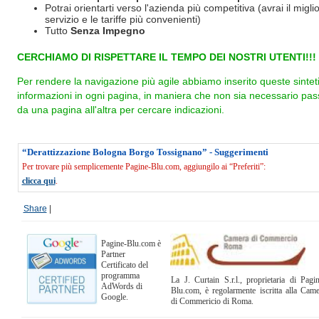
Potrai orientarti verso l'azienda più competitiva (avrai il miglio
servizio e le tariffe più convenienti)
Tutto
Senza Impegno
CERCHIAMO DI RISPETTARE IL TEMPO DEI NOSTRI UTENTI!!!
Per rendere la navigazione più agile abbiamo inserito queste sintet
informazioni in ogni pagina, in maniera che non sia necessario pas
da una pagina all'altra per cercare indicazioni.
“Derattizzazione Bologna Borgo Tossignano” - Suggerimenti
Per trovare più semplicemente Pagine-Blu.com, aggiungilo ai “Preferiti”:
clicca qui
.
Share
|
Pagine-Blu.com è
Partner
Certificato del
programma
La J. Curtain S.r.l., proprietaria di Pagi
AdWords di
Blu.com, è regolarmente iscritta alla Cam
Google.
di Commericio di Roma.