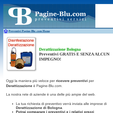
Antincendio
Disinfestazione
Fotovoltaico
Pulizie
Antifurti
Allarme
Elettricisti
Grate
Inferriate
Scale
Bagni chimici
Edilizia
Giardinieri
Serrament
Caldaie
Falegnami
Idraulici
Spurghi
Canne fumarie
Fabbri
Parquet
Traslochi
Preventivi Pagine-Blu
.com Home
Derattizzazione Bologna
Preventivi GRATIS E SENZA ALCUN
IMPEGNO!
Oggi la maniera più veloce per
ricevere preventivi
per
Derattizzazione
è Pagine-Blu.com.
La nostra rete di aziende è una delle più ampie del web.
La tua richiesta di preventivo verrà inviata alle imprese di
Derattizzazione
di Bologna
.
Potrai comparare i preventivi e i relativi prezzi