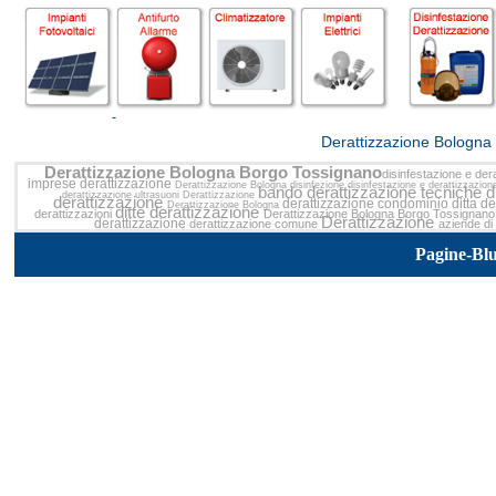
<<
Derattizzazione Bologna
Derattizzazione Bologna Borgo Tossignano
disinfestazione e der
imprese derattizzazione
Derattizzazione Bologna
disinfezione disinfestazione e derattizzazio
bando derattizzazione
tecniche d
derattizzazione ultrasuoni
Derattizzazione
derattizzazione
derattizzazione condominio
ditta 
Derattizzazione Bologna
ditte derattizzazione
derattizzazioni
Derattizzazione Bologna Borgo Tossignano
Derattizzazione
derattizzazione
derattizzazione comune
aziende di
Pagine-Bl