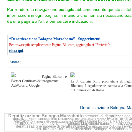
Per rendere la navigazione più agile abbiamo inserito queste sintet
informazioni in ogni pagina, in maniera che non sia necessario pas
da una pagina all'altra per cercare indicazioni.
“Derattizzazione Bologna Marzabotto” - Suggerimenti
Per trovare più semplicemente Pagine-Blu.com, aggiungilo ai “Preferiti”:
clicca qui
.
Share
|
Pagine-Blu.com è
Partner Certificato del programma
La J. Curtain S.r.l., proprietaria di Pagi
AdWords di Google.
Blu.com, è regolarmente iscritta alla Cam
di Commericio di Roma.
<<
Derattizzazione Bologna Ma
Derattizzazione Bologna Marzabotto
interventi di derattizzazione
tecniche di 
derattizzazione condominio
Derattizzazione
gara derattizzazione
Marzabotto
Derattizzazione Bologna Marzabotto
impresa di derattizzazione
derattizzazione
bando derattizzaz
Derattizzazione Bologna Marzabotto
derattizzazione
serviz
imprese di derattizzazione
Derattizzazione Bologna
derattizzazione
Derattizzazione Bologna Marzabotto
se