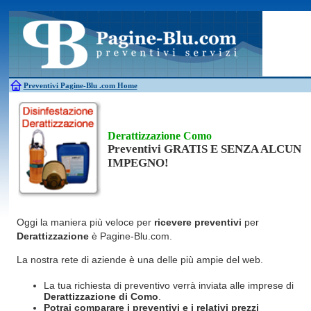
Antincendio
Disinfestazione
Fotovoltaico
Pulizie
Antifurti
Allarme
Elettricisti
Grate
Inferriate
Scale
Bagni chimici
Edilizia
Giardinieri
Serrament
Caldaie
Falegnami
Idraulici
Spurghi
Canne fumarie
Fabbri
Parquet
Traslochi
Preventivi Pagine-Blu
.com Home
Derattizzazione Como
Preventivi GRATIS E SENZA ALCUN
IMPEGNO!
Oggi la maniera più veloce per
ricevere preventivi
per
Derattizzazione
è Pagine-Blu.com.
La nostra rete di aziende è una delle più ampie del web.
La tua richiesta di preventivo verrà inviata alle imprese di
Derattizzazione
di Como
.
Potrai comparare i preventivi e i relativi prezzi