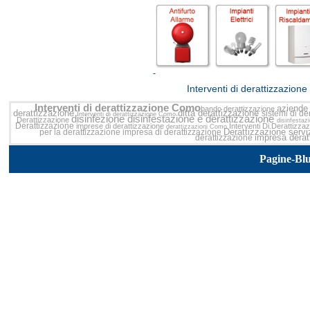
<<
Interventi di derattizzazion
Interventi di derattizzazione Como
aziende 
bando derattizzazione
derattizzazione
ditta derattizzazione
sistemi di de
Interventi di derattizzazione Como
disinfezione disinfestazione e derattizzazione
Derattizzazione
disinfestaz
Derattizzazione
imprese di derattizzazione
Interventi Di Derattizza
derattizzazioni Como
Derattizzazione
servi
per la derattizzazione
impresa di derattizzazione
impresa dera
derattizzazione
Pagine-Bl