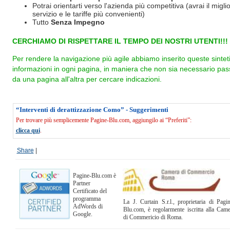
Potrai orientarti verso l'azienda più competitiva (avrai il miglio
servizio e le tariffe più convenienti)
Tutto
Senza Impegno
CERCHIAMO DI RISPETTARE IL TEMPO DEI NOSTRI UTENTI!!!
Per rendere la navigazione più agile abbiamo inserito queste sintet
informazioni in ogni pagina, in maniera che non sia necessario pas
da una pagina all'altra per cercare indicazioni.
“Interventi di derattizzazione Como” - Suggerimenti
Per trovare più semplicemente Pagine-Blu.com, aggiungilo ai “Preferiti”:
clicca qui
.
Share
|
Pagine-Blu.com è
Partner
Certificato del
programma
La J. Curtain S.r.l., proprietaria di Pagi
AdWords di
Blu.com, è regolarmente iscritta alla Cam
Google.
di Commericio di Roma.