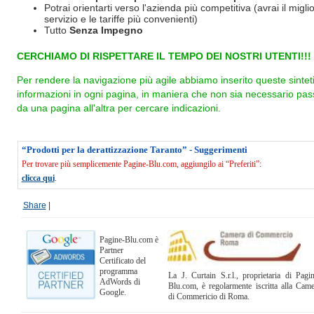
Potrai orientarti verso l'azienda più competitiva (avrai il miglio
servizio e le tariffe più convenienti)
Tutto
Senza Impegno
CERCHIAMO DI RISPETTARE IL TEMPO DEI NOSTRI UTENTI!!!
Per rendere la navigazione più agile abbiamo inserito queste sintet
informazioni in ogni pagina, in maniera che non sia necessario pas
da una pagina all'altra per cercare indicazioni.
“Prodotti per la derattizzazione Taranto” - Suggerimenti
Per trovare più semplicemente Pagine-Blu.com, aggiungilo ai “Preferiti”:
clicca qui
.
Share
|
Pagine-Blu.com è
Partner
Certificato del
programma
La J. Curtain S.r.l., proprietaria di Pagi
AdWords di
Blu.com, è regolarmente iscritta alla Cam
Google.
di Commericio di Roma.