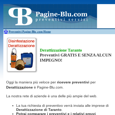
Antincendio
Disinfestazione
Fotovoltaico
Pulizie
Antifurti
Allarme
Elettricisti
Grate
Inferriate
Scale
Bagni chimici
Edilizia
Giardinieri
Serrament
Caldaie
Falegnami
Idraulici
Spurghi
Canne fumarie
Fabbri
Parquet
Traslochi
Preventivi Pagine-Blu
.com Home
Derattizzazione Taranto
Preventivi GRATIS E SENZA ALCUN
IMPEGNO!
Oggi la maniera più veloce per
ricevere preventivi
per
Derattizzazione
è Pagine-Blu.com.
La nostra rete di aziende è una delle più ampie del web.
La tua richiesta di preventivo verrà inviata alle imprese di
Derattizzazione
di Taranto
.
Potrai comparare i preventivi e i relativi prezzi