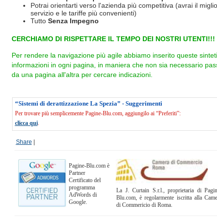
Potrai orientarti verso l'azienda più competitiva (avrai il miglio
servizio e le tariffe più convenienti)
Tutto
Senza Impegno
CERCHIAMO DI RISPETTARE IL TEMPO DEI NOSTRI UTENTI!!!
Per rendere la navigazione più agile abbiamo inserito queste sintet
informazioni in ogni pagina, in maniera che non sia necessario pas
da una pagina all'altra per cercare indicazioni.
“Sistemi di derattizzazione La Spezia” - Suggerimenti
Per trovare più semplicemente Pagine-Blu.com, aggiungilo ai “Preferiti”:
clicca qui
.
Share
|
Pagine-Blu.com è
Partner
Certificato del
programma
La J. Curtain S.r.l., proprietaria di Pagi
AdWords di
Blu.com, è regolarmente iscritta alla Cam
Google.
di Commericio di Roma.