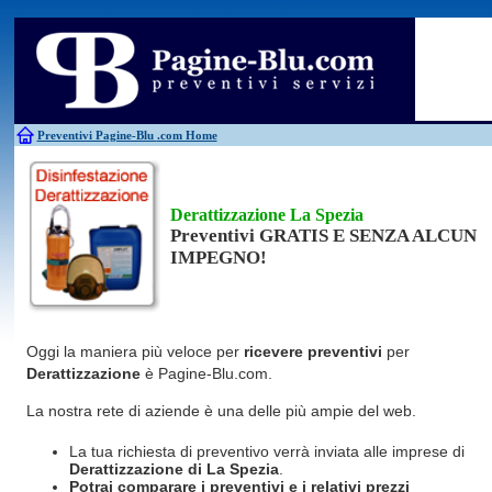
Antincendio
Disinfestazione
Fotovoltaico
Pulizie
Antifurti
Allarme
Elettricisti
Grate
Inferriate
Scale
Bagni chimici
Edilizia
Giardinieri
Serrament
Caldaie
Falegnami
Idraulici
Spurghi
Canne fumarie
Fabbri
Parquet
Traslochi
Preventivi Pagine-Blu
.com Home
Derattizzazione La Spezia
Preventivi GRATIS E SENZA ALCUN
IMPEGNO!
Oggi la maniera più veloce per
ricevere preventivi
per
Derattizzazione
è Pagine-Blu.com.
La nostra rete di aziende è una delle più ampie del web.
La tua richiesta di preventivo verrà inviata alle imprese di
Derattizzazione
di La Spezia
.
Potrai comparare i preventivi e i relativi prezzi