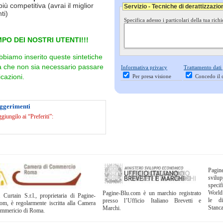
più competitiva (avrai il miglior
Servizio - Tecniche di derattizzazio
ti)
Specifica adesso i particolari della tua richi
PO DEI NOSTRI UTENTI!!!
bbiamo inserito queste sintetiche
ra che non sia necessario passare
Informativa privacy
Trattamento dati
cazioni.
Per presa visione
Concedo il 
uggerimenti
iungilo ai “Preferiti”:
Pagi
svil
specif
World
Pagine-Blu.com è un marchio registrato
 Curtain S.r.l., proprietaria di Pagine-
le di
presso l’Ufficio Italiano Brevetti e
om, è regolarmente iscritta alla Camera
Stanc
Marchi.
ommericio di Roma.