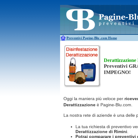
Antincendio
Disinfestazione
Antifurti
Allarme
Elettricisti
Bagni chimici
Edilizia
Caldaie
Falegnami
Canne fumarie
Fabbri
Preventivi Pagine-Blu
.com Home
Derattizzazione
Preventivi G
IMPEGNO!
Oggi la maniera più veloce per
riceve
Derattizzazione
è Pagine-Blu.com.
La nostra rete di aziende è una delle 
La tua richiesta di preventivo ve
Derattizzazione
di Rimini
.
Potrai comparare i preventivi e 