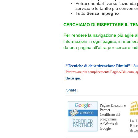
Potrai orientarti verso l'azienda 
servizio e le tariffe più convenien
Tutto
Senza Impegno
CERCHIAMO DI RISPETTARE IL TEM
Per rendere la navigazione più agile a
informazioni in ogni pagina, in manie
da una pagina all'altra per cercare indi
“Tecniche di derattizzazione Rimini” - S
Per trovare più semplicemente Pagine-Blu.com, agg
clicca qui
.
Share
|
Pagine-Blu.com è
Partner
Certificato del
programma
La J.
AdWords di
Blu.c
Google.
di C