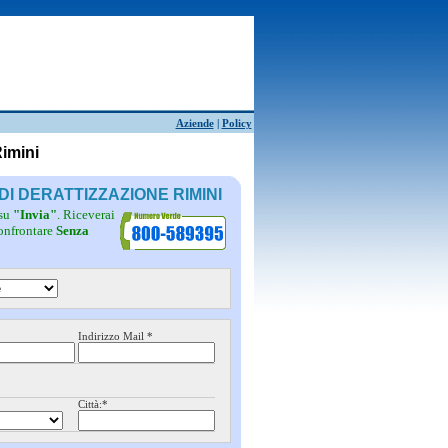
Aziende
|
Policy
Rimini
DI DERATTIZZAZIONE RIMINI
 su
"Invia"
. Riceverai
confrontare
Senza
Indirizzo Mail *
Città:*