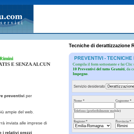
Fotovoltaico
Pulizie
Grate
Inferriate
Scale
Giardinieri
Serramenti
Idraulici
Spurghi
Parquet
Traslochi
Tecniche di derattizzazione 
PREVENTIVI - TECNICHE 
 Rimini
RATIS E SENZA ALCUN
Compila il form sottostante e fai Clic
10 Preventivi del tutto Gratuiti
, da 
Impegno
.
Servizio desiderato
re preventivi
per
Nome *
Cognome *
Telefono (preferibilmente mobile)
più ampie del web.
Regione:*
Provincia:*
rrà inviata alle imprese di
i relativi prezzi