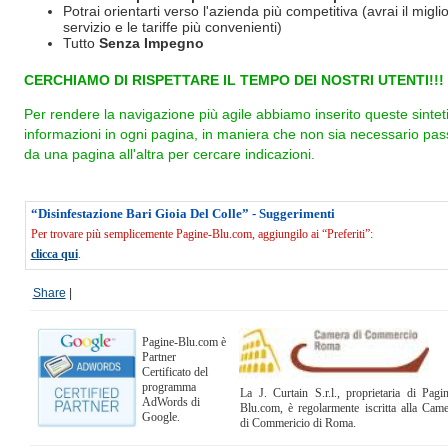
Potrai orientarti verso l'azienda più competitiva (avrai il miglio
servizio e le tariffe più convenienti)
Tutto
Senza Impegno
CERCHIAMO DI RISPETTARE IL TEMPO DEI NOSTRI UTENTI!!!
Per rendere la navigazione più agile abbiamo inserito queste sintet
informazioni in ogni pagina, in maniera che non sia necessario pas
da una pagina all'altra per cercare indicazioni.
“Disinfestazione Bari Gioia Del Colle” - Suggerimenti
Per trovare più semplicemente Pagine-Blu.com, aggiungilo ai “Preferiti”:
clicca qui
.
Share
|
Pagine-Blu.com è
Partner
Certificato del
programma
La J. Curtain S.r.l., proprietaria di Pagi
AdWords di
Blu.com, è regolarmente iscritta alla Cam
Google.
di Commericio di Roma.