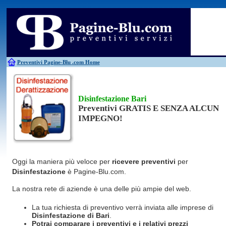
Antincendio
Disinfestazione
Fotovoltaico
Pulizie
Antifurti
Allarme
Elettricisti
Grate
Inferriate
Scale
Bagni chimici
Edilizia
Giardinieri
Serrament
Caldaie
Falegnami
Idraulici
Spurghi
Canne fumarie
Fabbri
Parquet
Traslochi
Preventivi Pagine-Blu
.com Home
Disinfestazione Bari
Preventivi GRATIS E SENZA ALCUN
IMPEGNO!
Oggi la maniera più veloce per
ricevere preventivi
per
Disinfestazione
è Pagine-Blu.com.
La nostra rete di aziende è una delle più ampie del web.
La tua richiesta di preventivo verrà inviata alle imprese di
Disinfestazione
di Bari
.
Potrai comparare i preventivi e i relativi prezzi