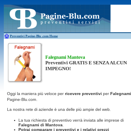
Antincendio
Disinfestazione
Fotovoltaico
Pulizie
Antifurti
Allarme
Elettricisti
Grate
Inferriate
Scale
Bagni chimici
Edilizia
Giardinieri
Serrament
Caldaie
Falegnami
Idraulici
Spurghi
Canne fumarie
Fabbri
Parquet
Traslochi
Preventivi Pagine-Blu
.com Home
Falegnami Mantova
Preventivi GRATIS E SENZA ALCUN
IMPEGNO!
Oggi la maniera più veloce per
ricevere preventivi
per
Falegnami
Pagine-Blu.com.
La nostra rete di aziende è una delle più ampie del web.
La tua richiesta di preventivo verrà inviata alle imprese di
Falegnami
di Mantova
.
Potrai comparare i preventivi e i relativi prezzi