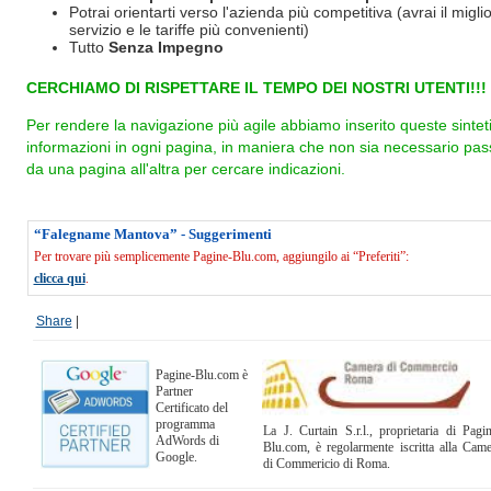
Potrai orientarti verso l'azienda più competitiva (avrai il miglio
servizio e le tariffe più convenienti)
Tutto
Senza Impegno
CERCHIAMO DI RISPETTARE IL TEMPO DEI NOSTRI UTENTI!!!
Per rendere la navigazione più agile abbiamo inserito queste sintet
informazioni in ogni pagina, in maniera che non sia necessario pas
da una pagina all'altra per cercare indicazioni.
“Falegname Mantova” - Suggerimenti
Per trovare più semplicemente Pagine-Blu.com, aggiungilo ai “Preferiti”:
clicca qui
.
Share
|
Pagine-Blu.com è
Partner
Certificato del
programma
La J. Curtain S.r.l., proprietaria di Pagi
AdWords di
Blu.com, è regolarmente iscritta alla Cam
Google.
di Commericio di Roma.