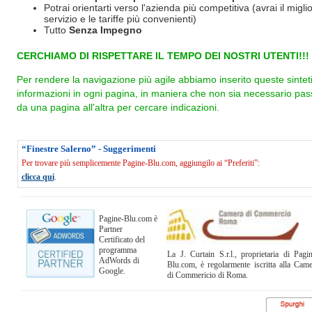
Potrai orientarti verso l'azienda più competitiva (avrai il miglio
servizio e le tariffe più convenienti)
Tutto
Senza Impegno
CERCHIAMO DI RISPETTARE IL TEMPO DEI NOSTRI UTENTI!!!
Per rendere la navigazione più agile abbiamo inserito queste sintet
informazioni in ogni pagina, in maniera che non sia necessario pas
da una pagina all'altra per cercare indicazioni.
“Finestre Salerno” - Suggerimenti
Per trovare più semplicemente Pagine-Blu.com, aggiungilo ai “Preferiti”:
clicca qui
.
Pagine-Blu.com è
Partner
Certificato del
programma
La J. Curtain S.r.l., proprietaria di Pagi
AdWords di
Blu.com, è regolarmente iscritta alla Cam
Google.
di Commericio di Roma.