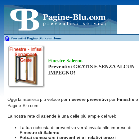
Antincendio
Disinfestazione
Fotovoltaico
Pulizie
Antifurti
Allarme
Elettricisti
Grate
Inferriate
Scale
Bagni chimici
Edilizia
Giardinieri
Serrament
Caldaie
Falegnami
Idraulici
Spurghi
Canne fumarie
Fabbri
Parquet
Traslochi
Preventivi Pagine-Blu
.com Home
Finestre Salerno
Preventivi GRATIS E SENZA ALCUN
IMPEGNO!
Oggi la maniera più veloce per
ricevere preventivi
per
Finestre
è
Pagine-Blu.com.
La nostra rete di aziende è una delle più ampie del web.
La tua richiesta di preventivo verrà inviata alle imprese di
Finestre
di Salerno
.
Potrai comparare i preventivi e i relativi prezzi