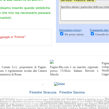
Servizio - Finestre Siena
Specifica adesso i particolari della tua richi
bbiamo inserito queste sintetiche
ra che non sia necessario passare
cazioni.
Informativa privacy
Trattamento dati
Per presa visione
Concedo il 
iungilo ai “Preferiti”:
Pagi
svilup
 Curtain S.r.l., proprietaria di Pagine-
Pagine-Blu.com è un marchio registrato
World
om, è regolarmente iscritta alla Camera
presso l’Ufficio Italiano Brevetti e
Legge
ommericio di Roma.
Marchi.
<<
Finestre Siracusa
|
Finestre Savona
>>
fi
nti finestre
inferriate per finestre
fabbrica finestre
finestre avvolgibili
finestre legno
finestre
fin
listino finestre
finestre in alluminio
Finestre
finestre in pvc
inferiate per finestre
finestre ferro
guarnizioni per finestre
ferram
interne
legno per finestre
tende finestre
finestre in legno
rate per finestre
porte e finestre
accessori finestre
costruzione finestre
finestre i
infissi finestr
sicurezza finestre
Siena
finestre persiane
Finestre Siena
chiusura finestre