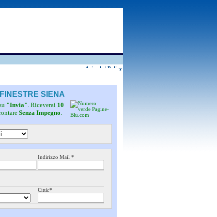
Aziende
|
Policy
 FINESTRE SIENA
 su
"Invia"
. Riceverai
10
frontare
Senza Impegno
.
Indirizzo Mail *
Città:*