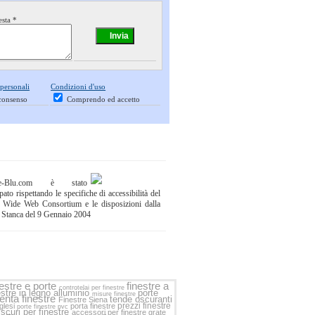
esta *
 personali
Condizioni d'uso
consenso
Comprendo ed accetto
ne-Blu.com è stato
pato rispettando le specifiche di accessibilità del
 Wide Web Consortium e le disposizioni dalla
 Stanca del 9 Gennaio 2004
nestre e porte
finestre a
controtelai per finestre
estre in legno alluminio
porte
misure finestre
enta finestre
tende oscuranti
Finestre Siena
prezzi finestre
nglesi
porta finestre
porte finestre pvc
e
scuri per finestre
accessori per finestre
grate