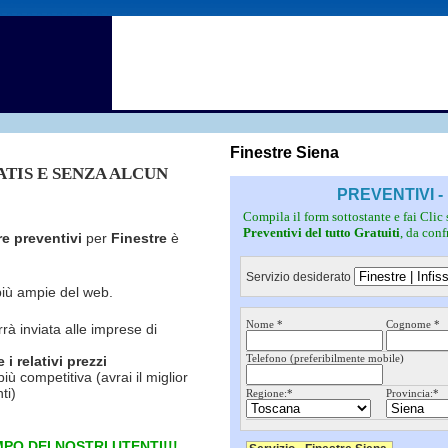
Fotovoltaico
Pulizie
Grate
Inferriate
Scale
Giardinieri
Serramenti
Idraulici
Spurghi
Parquet
Traslochi
Finestre Siena
RATIS E SENZA ALCUN
PREVENTIVI -
Compila il form sottostante e fai Clic
Preventivi del tutto Gratuiti
, da con
re preventivi
per
Finestre
è
Servizio desiderato
più ampie del web.
Nome *
Cognome *
rrà inviata alle imprese di
Telefono (preferibilmente mobile)
i relativi prezzi
più competitiva (avrai il miglior
ti)
Regione:*
Provincia:*
PO DEI NOSTRI UTENTI!!!