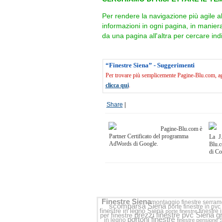
Per rendere la navigazione più agile a
informazioni in ogni pagina, in manie
da una pagina all'altra per cercare indi
“Finestre Siena” - Suggerimenti
Per trovare più semplicemente Pagine-Blu.com, agg
clicca qui
.
Share
|
Pagine-Blu.com è
Partner Certificato del programma
La J.
AdWords di Google.
Blu.c
di C
Finestre Siena
montaggio finestre
serrame
scomparsa Siena
porte finestre in pvc
finestre in legno Siena
finestre 
porte finestre
prezzi finestre pvc Siena
g
per finestre
portoni finestre
in legno
finestre pensione 