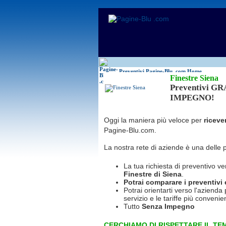
Antincendio
Disinfestazione
Antifurti
Allarme
Elettricisti
Bagni chimici
Edilizia
Caldaie
Falegnami
Canne fumarie
Fabbri
Preventivi Pagine-Blu
.com Home
Finestre Siena
Preventivi G
IMPEGNO!
Oggi la maniera più veloce per
riceve
Pagine-Blu.com.
La nostra rete di aziende è una delle 
La tua richiesta di preventivo ve
Finestre
di Siena
.
Potrai comparare i preventivi e 
Potrai orientarti verso l'azienda 
servizio e le tariffe più convenien
Tutto
Senza Impegno
CERCHIAMO DI RISPETTARE IL TEM