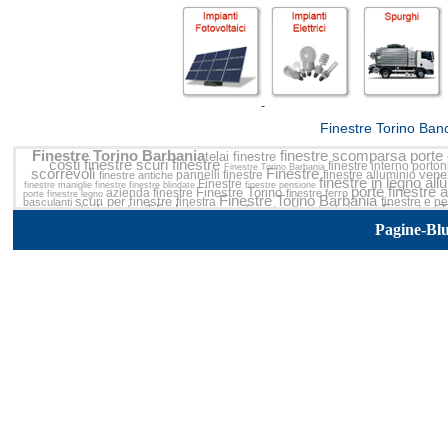
<<
Finestre Torino Ban
Finestre Torino Barbania
finestre scomparsa
porte 
telai finestre
costi finestre
scuri finestre
finestre interno
porton
Finestre Torino Barbania
scorrevoli
Finestre
vene
pannelli finestre
finestre alluminio
finestre antiche
finestre in legno al
Finestre
finestre
maniglie finestre
finestre blindate
finestre pensione
porte finestre 
Finestre Torino
azienda finestre
finestre ferro
porte finestre legno
Finestre Torino Barbania
scuri per finestre
finestra
finestre e p
basculanti
porte finestre blindate
Finestre 
prezzo finestre
finestre in legno
finestre
catalogo f
finestre
finestre di alluminio
finestre in alluminio prezzi
finestre a scomparsa
porte finestre in pvc
misure finestre
grate finestre
Pagine-Bl
finest
cerniere finestre
Finestre
finestre pvc
finestre
infissi finestre
finestra pvc
porte finestre in alluminio
per finestre
grate per finestre
profilati finestre
prezzi finestre
vetro finestre
cancelli finestre
finestre
tapparelle
accessori per finestre
finestre scale