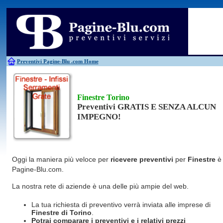
Antincendio
Disinfestazione
Fotovoltaico
Pulizie
Antifurti
Allarme
Elettricisti
Grate
Inferriate
Scale
Bagni chimici
Edilizia
Giardinieri
Serrament
Caldaie
Falegnami
Idraulici
Spurghi
Canne fumarie
Fabbri
Parquet
Traslochi
Preventivi Pagine-Blu
.com Home
Finestre Torino
Preventivi GRATIS E SENZA ALCUN
IMPEGNO!
Oggi la maniera più veloce per
ricevere preventivi
per
Finestre
è
Pagine-Blu.com.
La nostra rete di aziende è una delle più ampie del web.
La tua richiesta di preventivo verrà inviata alle imprese di
Finestre
di Torino
.
Potrai comparare i preventivi e i relativi prezzi