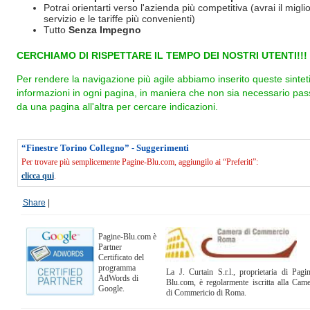
Potrai orientarti verso l'azienda più competitiva (avrai il miglio
servizio e le tariffe più convenienti)
Tutto
Senza Impegno
CERCHIAMO DI RISPETTARE IL TEMPO DEI NOSTRI UTENTI!!!
Per rendere la navigazione più agile abbiamo inserito queste sintet
informazioni in ogni pagina, in maniera che non sia necessario pas
da una pagina all'altra per cercare indicazioni.
“Finestre Torino Collegno” - Suggerimenti
Per trovare più semplicemente Pagine-Blu.com, aggiungilo ai “Preferiti”:
clicca qui
.
Share
|
Pagine-Blu.com è
Partner
Certificato del
programma
La J. Curtain S.r.l., proprietaria di Pagi
AdWords di
Blu.com, è regolarmente iscritta alla Cam
Google.
di Commericio di Roma.