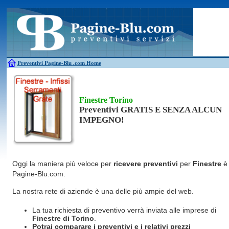
Antincendio
Disinfestazione
Fotovoltaico
Pulizie
Antifurti
Allarme
Elettricisti
Grate
Inferriate
Scale
Bagni chimici
Edilizia
Giardinieri
Serrament
Caldaie
Falegnami
Idraulici
Spurghi
Canne fumarie
Fabbri
Parquet
Traslochi
Preventivi Pagine-Blu
.com Home
Finestre Torino
Preventivi GRATIS E SENZA ALCUN
IMPEGNO!
Oggi la maniera più veloce per
ricevere preventivi
per
Finestre
è
Pagine-Blu.com.
La nostra rete di aziende è una delle più ampie del web.
La tua richiesta di preventivo verrà inviata alle imprese di
Finestre
di Torino
.
Potrai comparare i preventivi e i relativi prezzi