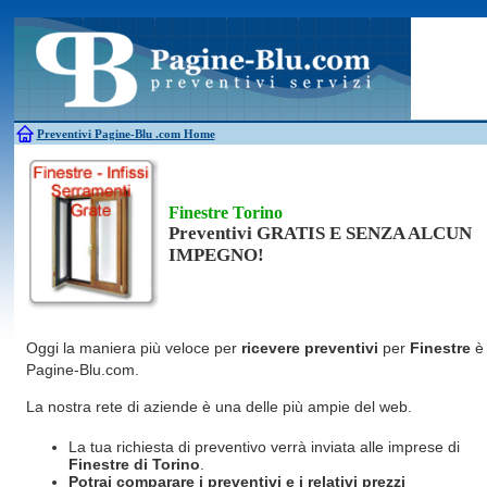
Antincendio
Disinfestazione
Fotovoltaico
Pulizie
Antifurti
Allarme
Elettricisti
Grate
Inferriate
Scale
Bagni chimici
Edilizia
Giardinieri
Serrament
Caldaie
Falegnami
Idraulici
Spurghi
Canne fumarie
Fabbri
Parquet
Traslochi
Preventivi Pagine-Blu
.com Home
Finestre Torino
Preventivi GRATIS E SENZA ALCUN
IMPEGNO!
Oggi la maniera più veloce per
ricevere preventivi
per
Finestre
è
Pagine-Blu.com.
La nostra rete di aziende è una delle più ampie del web.
La tua richiesta di preventivo verrà inviata alle imprese di
Finestre
di Torino
.
Potrai comparare i preventivi e i relativi prezzi