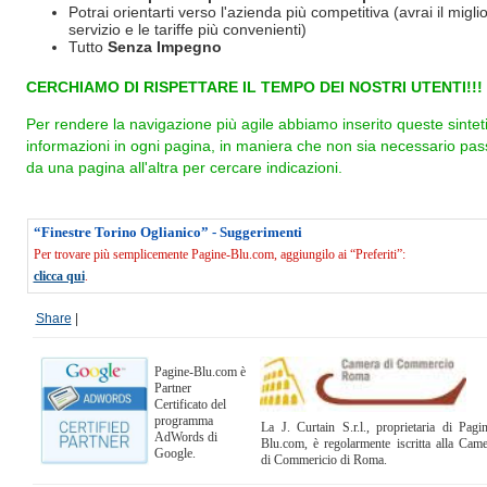
Potrai orientarti verso l'azienda più competitiva (avrai il miglio
servizio e le tariffe più convenienti)
Tutto
Senza Impegno
CERCHIAMO DI RISPETTARE IL TEMPO DEI NOSTRI UTENTI!!!
Per rendere la navigazione più agile abbiamo inserito queste sintet
informazioni in ogni pagina, in maniera che non sia necessario pas
da una pagina all'altra per cercare indicazioni.
“Finestre Torino Oglianico” - Suggerimenti
Per trovare più semplicemente Pagine-Blu.com, aggiungilo ai “Preferiti”:
clicca qui
.
Share
|
Pagine-Blu.com è
Partner
Certificato del
programma
La J. Curtain S.r.l., proprietaria di Pagi
AdWords di
Blu.com, è regolarmente iscritta alla Cam
Google.
di Commericio di Roma.