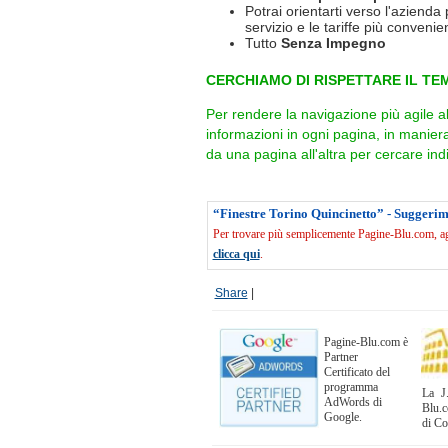
Potrai orientarti verso l'azienda 
servizio e le tariffe più convenien
Tutto
Senza Impegno
CERCHIAMO DI RISPETTARE IL TEM
Per rendere la navigazione più agile a
informazioni in ogni pagina, in manie
da una pagina all'altra per cercare indi
“Finestre Torino Quincinetto” - Suggerim
Per trovare più semplicemente Pagine-Blu.com, agg
clicca qui
.
Share
|
Pagine-Blu.com è
Partner
Certificato del
programma
La J.
AdWords di
Blu.c
Google.
di C