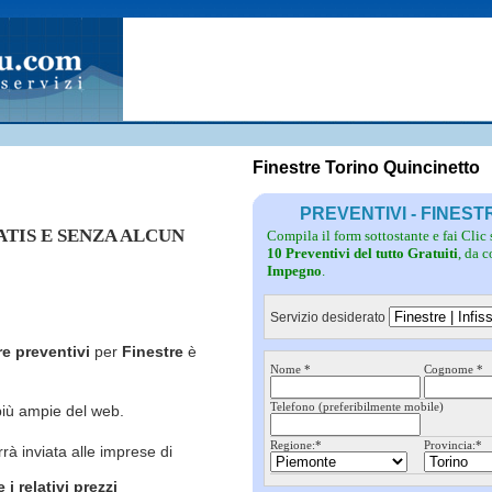
Fotovoltaico
Pulizie
Grate
Inferriate
Scale
Giardinieri
Serramenti
Idraulici
Spurghi
Parquet
Traslochi
Finestre Torino Quincinetto
PREVENTIVI - FINES
RATIS E SENZA ALCUN
Compila il form sottostante e fai Clic
10 Preventivi del tutto Gratuiti
, da 
Impegno
.
Servizio desiderato
re preventivi
per
Finestre
è
Nome *
Cognome *
Telefono (preferibilmente mobile)
più ampie del web.
Regione:*
Provincia:*
rrà inviata alle imprese di
i relativi prezzi