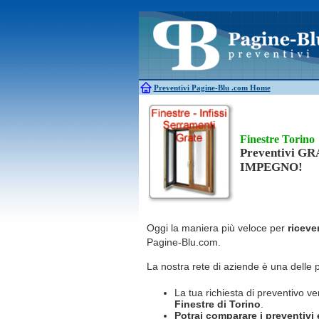
Antincendio
Disinfestazione
Antifurti
Allarme
Elettricisti
Bagni chimici
Edilizia
Caldaie
Falegnami
Canne fumarie
Fabbri
Preventivi Pagine-Blu
.com Home
Finestre Torino
Preventivi G
IMPEGNO!
Oggi la maniera più veloce per
riceve
Pagine-Blu.com.
La nostra rete di aziende è una delle 
La tua richiesta di preventivo ve
Finestre
di Torino
.
Potrai comparare i preventivi e 