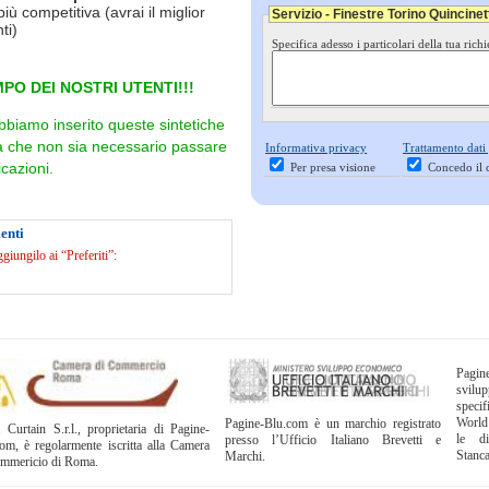
più competitiva (avrai il miglior
Servizio - Finestre Torino Quincinet
ti)
Specifica adesso i particolari della tua richi
PO DEI NOSTRI UTENTI!!!
bbiamo inserito queste sintetiche
ra che non sia necessario passare
Informativa privacy
Trattamento dati
cazioni.
Per presa visione
Concedo il 
enti
iungilo ai “Preferiti”:
Pagi
svil
specif
World
Pagine-Blu.com è un marchio registrato
 Curtain S.r.l., proprietaria di Pagine-
le di
presso l’Ufficio Italiano Brevetti e
om, è regolarmente iscritta alla Camera
Stanc
Marchi.
ommericio di Roma.