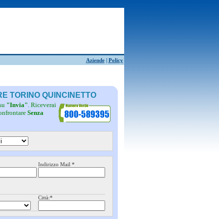
Aziende
|
Policy
TRE TORINO QUINCINETTO
 su
"Invia"
. Riceverai
confrontare
Senza
Indirizzo Mail *
Città:*