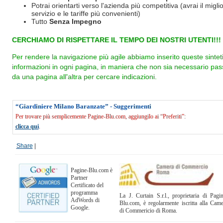
Potrai orientarti verso l'azienda più competitiva (avrai il miglio
servizio e le tariffe più convenienti)
Tutto
Senza Impegno
CERCHIAMO DI RISPETTARE IL TEMPO DEI NOSTRI UTENTI!!!
Per rendere la navigazione più agile abbiamo inserito queste sintet
informazioni in ogni pagina, in maniera che non sia necessario pas
da una pagina all'altra per cercare indicazioni.
“Giardiniere Milano Baranzate” - Suggerimenti
Per trovare più semplicemente Pagine-Blu.com, aggiungilo ai “Preferiti”:
clicca qui
.
Share
|
Pagine-Blu.com è
Partner
Certificato del
programma
La J. Curtain S.r.l., proprietaria di Pagi
AdWords di
Blu.com, è regolarmente iscritta alla Cam
Google.
di Commericio di Roma.