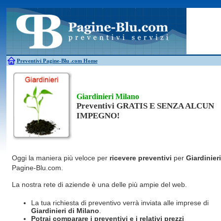
Antincendio
Disinfestazione
Fotovoltaico
Pulizie
Antifurti
Allarme
Elettricisti
Grate
Inferriate
Scale
Bagni chimici
Edilizia
Giardinieri
Serrament
Caldaie
Falegnami
Idraulici
Spurghi
Canne fumarie
Fabbri
Parquet
Traslochi
Preventivi Pagine-Blu
.com Home
Giardinieri Milano
Preventivi GRATIS E SENZA ALCUN
IMPEGNO!
Oggi la maniera più veloce per
ricevere preventivi
per
Giardinieri
Pagine-Blu.com.
La nostra rete di aziende è una delle più ampie del web.
La tua richiesta di preventivo verrà inviata alle imprese di
Giardinieri
di Milano
.
Potrai comparare i preventivi e i relativi prezzi