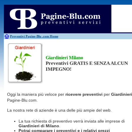
Antincendio
Disinfestazione
Fotovoltaico
Pulizie
Antifurti
Allarme
Elettricisti
Grate
Inferriate
Scale
Bagni chimici
Edilizia
Giardinieri
Serrament
Caldaie
Falegnami
Idraulici
Spurghi
Canne fumarie
Fabbri
Parquet
Traslochi
Preventivi Pagine-Blu
.com Home
Giardinieri Milano
Preventivi GRATIS E SENZA ALCUN
IMPEGNO!
Oggi la maniera più veloce per
ricevere preventivi
per
Giardinieri
Pagine-Blu.com.
La nostra rete di aziende è una delle più ampie del web.
La tua richiesta di preventivo verrà inviata alle imprese di
Giardinieri
di Milano
.
Potrai comparare i preventivi e i relativi prezzi