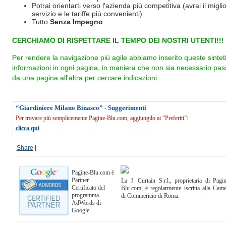
Potrai orientarti verso l'azienda più competitiva (avrai il miglio
servizio e le tariffe più convenienti)
Tutto
Senza Impegno
CERCHIAMO DI RISPETTARE IL TEMPO DEI NOSTRI UTENTI!!!
Per rendere la navigazione più agile abbiamo inserito queste sintet
informazioni in ogni pagina, in maniera che non sia necessario pas
da una pagina all'altra per cercare indicazioni.
“Giardiniere Milano Binasco” - Suggerimenti
Per trovare più semplicemente Pagine-Blu.com, aggiungilo ai “Preferiti”:
clicca qui
.
Share
|
Pagine-Blu.com è
Partner
La J. Curtain S.r.l., proprietaria di Pagi
Certificato del
Blu.com, è regolarmente iscritta alla Cam
programma
di Commericio di Roma.
AdWords di
Google.