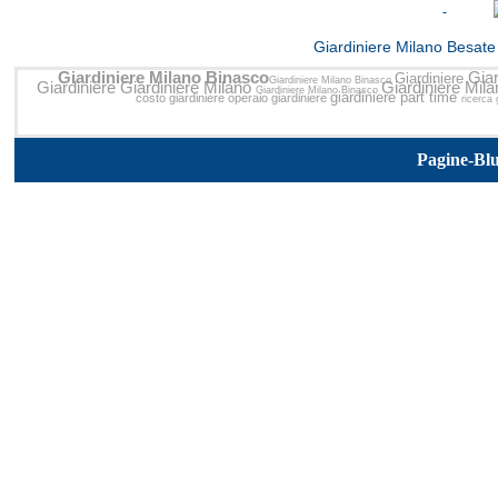
<<
Giardiniere Milano Besate
Giardiniere Milano Binasco
Gia
Giardiniere
Giardiniere Milano Binasco
Giardiniere
Giardiniere Milano
Giardiniere Mila
Giardiniere Milano Binasco
giardiniere part time
costo giardiniere
operaio giardiniere
ricerca 
Pagine-Bl