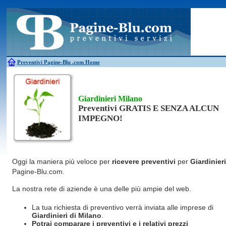
Antincendio
Disinfestazione
Fotovoltaico
Pulizie
Antifurti
Allarme
Elettricisti
Grate
Inferriate
Scale
Bagni chimici
Edilizia
Giardinieri
Serrament
Caldaie
Falegnami
Idraulici
Spurghi
Canne fumarie
Fabbri
Parquet
Traslochi
Preventivi Pagine-Blu
.com Home
Giardinieri Milano
Preventivi GRATIS E SENZA ALCUN
IMPEGNO!
Oggi la maniera più veloce per
ricevere preventivi
per
Giardinieri
Pagine-Blu.com.
La nostra rete di aziende è una delle più ampie del web.
La tua richiesta di preventivo verrà inviata alle imprese di
Giardinieri
di Milano
.
Potrai comparare i preventivi e i relativi prezzi