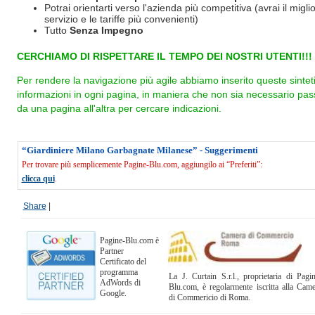
Potrai orientarti verso l'azienda più competitiva (avrai il miglio
servizio e le tariffe più convenienti)
Tutto
Senza Impegno
CERCHIAMO DI RISPETTARE IL TEMPO DEI NOSTRI UTENTI!!!
Per rendere la navigazione più agile abbiamo inserito queste sintet
informazioni in ogni pagina, in maniera che non sia necessario pas
da una pagina all'altra per cercare indicazioni.
“Giardiniere Milano Garbagnate Milanese” - Suggerimenti
Per trovare più semplicemente Pagine-Blu.com, aggiungilo ai “Preferiti”:
clicca qui
.
Share
|
Pagine-Blu.com è
Partner
Certificato del
programma
La J. Curtain S.r.l., proprietaria di Pagi
AdWords di
Blu.com, è regolarmente iscritta alla Cam
Google.
di Commericio di Roma.