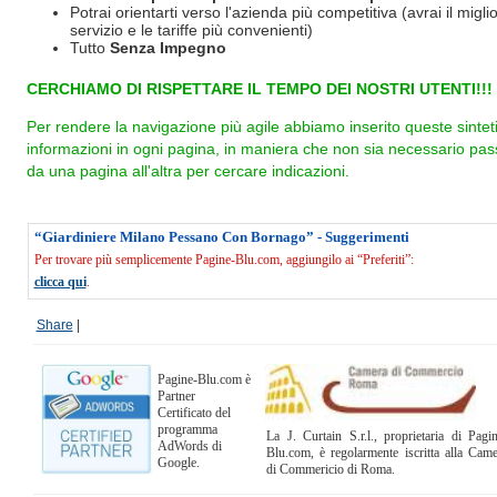
Potrai orientarti verso l'azienda più competitiva (avrai il miglio
servizio e le tariffe più convenienti)
Tutto
Senza Impegno
CERCHIAMO DI RISPETTARE IL TEMPO DEI NOSTRI UTENTI!!!
Per rendere la navigazione più agile abbiamo inserito queste sintet
informazioni in ogni pagina, in maniera che non sia necessario pas
da una pagina all'altra per cercare indicazioni.
“Giardiniere Milano Pessano Con Bornago” - Suggerimenti
Per trovare più semplicemente Pagine-Blu.com, aggiungilo ai “Preferiti”:
clicca qui
.
Share
|
Pagine-Blu.com è
Partner
Certificato del
programma
La J. Curtain S.r.l., proprietaria di Pagi
AdWords di
Blu.com, è regolarmente iscritta alla Cam
Google.
di Commericio di Roma.