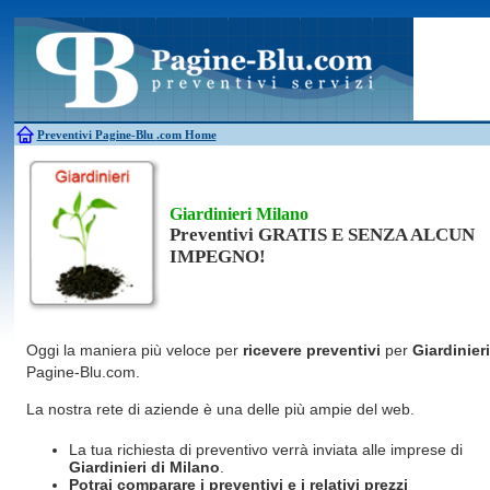
Antincendio
Disinfestazione
Fotovoltaico
Pulizie
Antifurti
Allarme
Elettricisti
Grate
Inferriate
Scale
Bagni chimici
Edilizia
Giardinieri
Serrament
Caldaie
Falegnami
Idraulici
Spurghi
Canne fumarie
Fabbri
Parquet
Traslochi
Preventivi Pagine-Blu
.com Home
Giardinieri Milano
Preventivi GRATIS E SENZA ALCUN
IMPEGNO!
Oggi la maniera più veloce per
ricevere preventivi
per
Giardinieri
Pagine-Blu.com.
La nostra rete di aziende è una delle più ampie del web.
La tua richiesta di preventivo verrà inviata alle imprese di
Giardinieri
di Milano
.
Potrai comparare i preventivi e i relativi prezzi