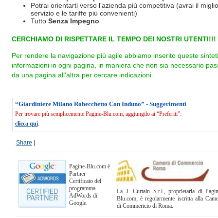
Potrai orientarti verso l'azienda più competitiva (avrai il miglio
servizio e le tariffe più convenienti)
Tutto
Senza Impegno
CERCHIAMO DI RISPETTARE IL TEMPO DEI NOSTRI UTENTI!!!
Per rendere la navigazione più agile abbiamo inserito queste sintet
informazioni in ogni pagina, in maniera che non sia necessario pas
da una pagina all'altra per cercare indicazioni.
“Giardiniere Milano Robecchetto Con Induno” - Suggerimenti
Per trovare più semplicemente Pagine-Blu.com, aggiungilo ai “Preferiti”:
clicca qui
.
Share
|
Pagine-Blu.com è
Partner
Certificato del
programma
La J. Curtain S.r.l., proprietaria di Pagi
AdWords di
Blu.com, è regolarmente iscritta alla Cam
Google.
di Commericio di Roma.