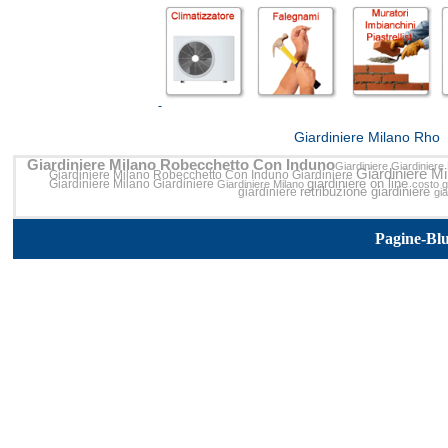
<<
Giardiniere Milano Rho
Giardiniere Milano Robecchetto Con Induno
Giardiniere
Giardiniere
Giardiniere M
Giardiniere Milano Robecchetto Con Induno
Giardiniere
giardiniere on line
Giardiniere Milano
Giardiniere
Giardiniere Milano
costo g
retribuzione giardiniere
giardiniere
gi
Pagine-Bl