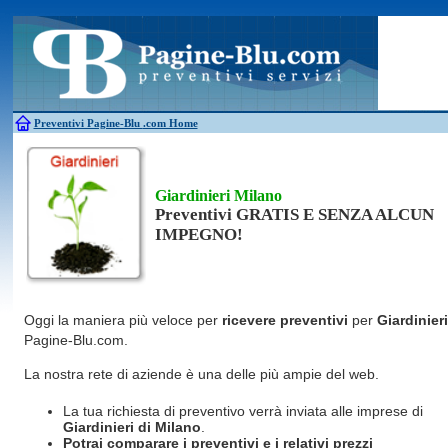
Antincendio
Disinfestazione
Fotovoltaico
Pulizie
Antifurti
Allarme
Elettricisti
Grate
Inferriate
Scale
Bagni chimici
Edilizia
Giardinieri
Serrament
Caldaie
Falegnami
Idraulici
Spurghi
Canne fumarie
Fabbri
Parquet
Traslochi
Preventivi Pagine-Blu
.com Home
Giardinieri Milano
Preventivi GRATIS E SENZA ALCUN
IMPEGNO!
Oggi la maniera più veloce per
ricevere preventivi
per
Giardinieri
Pagine-Blu.com.
La nostra rete di aziende è una delle più ampie del web.
La tua richiesta di preventivo verrà inviata alle imprese di
Giardinieri
di Milano
.
Potrai comparare i preventivi e i relativi prezzi