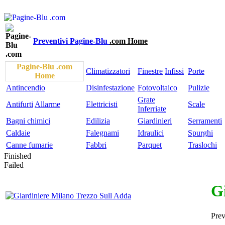
Preventivi Pagine-Blu
.com Home
Pagine-Blu .com
Climatizzatori
Finestre
Infissi
Porte
Home
Antincendio
Disinfestazione
Fotovoltaico
Pulizie
Grate
Antifurti
Allarme
Elettricisti
Scale
Inferriate
Bagni chimici
Edilizia
Giardinieri
Serramenti
Caldaie
Falegnami
Idraulici
Spurghi
Canne fumarie
Fabbri
Parquet
Traslochi
Finished
Failed
G
Pre