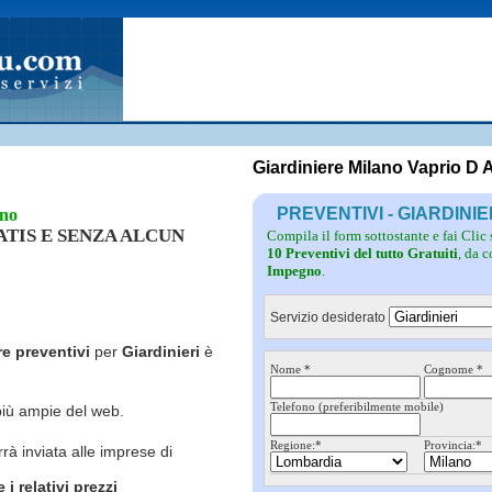
Fotovoltaico
Pulizie
Grate
Inferriate
Scale
Giardinieri
Serramenti
Idraulici
Spurghi
Parquet
Traslochi
Giardiniere Milano Vaprio D
PREVENTIVI - GIARDINI
ano
RATIS E SENZA ALCUN
Compila il form sottostante e fai Clic
10 Preventivi del tutto Gratuiti
, da 
Impegno
.
Servizio desiderato
re preventivi
per
Giardinieri
è
Nome *
Cognome *
Telefono (preferibilmente mobile)
più ampie del web.
Regione:*
Provincia:*
rrà inviata alle imprese di
i relativi prezzi