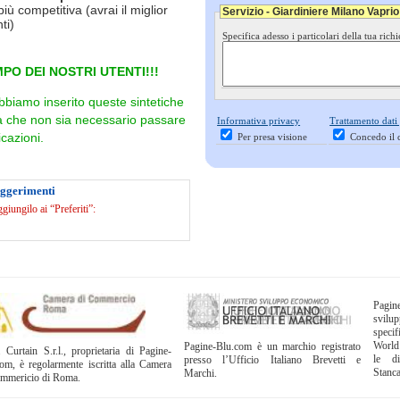
più competitiva (avrai il miglior
Servizio - Giardiniere Milano Vapri
ti)
Specifica adesso i particolari della tua richi
PO DEI NOSTRI UTENTI!!!
bbiamo inserito queste sintetiche
ra che non sia necessario passare
Informativa privacy
Trattamento dati
cazioni.
Per presa visione
Concedo il 
uggerimenti
iungilo ai “Preferiti”:
Pagi
svil
specif
World
Pagine-Blu.com è un marchio registrato
 Curtain S.r.l., proprietaria di Pagine-
le di
presso l’Ufficio Italiano Brevetti e
om, è regolarmente iscritta alla Camera
Stanc
Marchi.
ommericio di Roma.