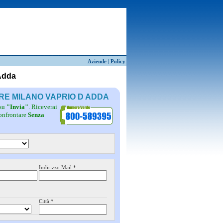
Aziende
|
Policy
 Adda
ERE MILANO VAPRIO D ADDA
 su
"Invia"
. Riceverai
confrontare
Senza
Indirizzo Mail *
Città:*