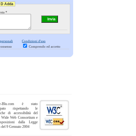
o D Adda
esta *
 personali
Condizioni d'uso
consenso
Comprendo ed accetto
ne-Blu.com è stato
uppato rispettando le
iche di accessibilità del
 Wide Web Consortium e
sposizioni dalla Legge
a del 9 Gennaio 2004