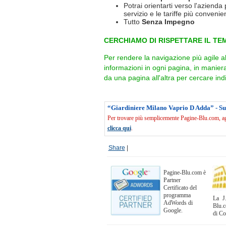
Potrai orientarti verso l'azienda 
servizio e le tariffe più convenien
Tutto
Senza Impegno
CERCHIAMO DI RISPETTARE IL TEM
Per rendere la navigazione più agile a
informazioni in ogni pagina, in manie
da una pagina all'altra per cercare indi
“Giardiniere Milano Vaprio D Adda” - S
Per trovare più semplicemente Pagine-Blu.com, agg
clicca qui
.
Share
|
Pagine-Blu.com è
Partner
Certificato del
programma
La J.
AdWords di
Blu.c
Google.
di C