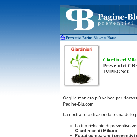
Antincendio
Disinfestazione
Antifurti
Allarme
Elettricisti
Bagni chimici
Edilizia
Caldaie
Falegnami
Canne fumarie
Fabbri
Preventivi Pagine-Blu
.com Home
Giardinieri Mil
Preventivi G
IMPEGNO!
Oggi la maniera più veloce per
riceve
Pagine-Blu.com.
La nostra rete di aziende è una delle 
La tua richiesta di preventivo ve
Giardinieri
di Milano
.
Potrai comparare i preventivi e 