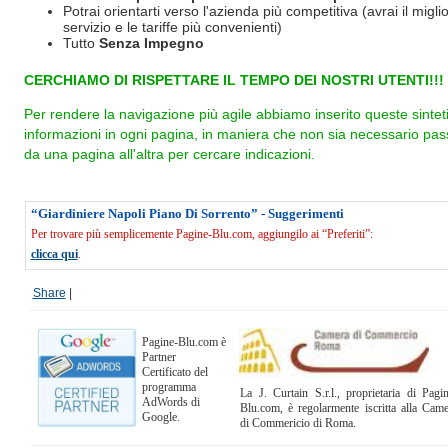
Potrai orientarti verso l'azienda più competitiva (avrai il miglio
servizio e le tariffe più convenienti)
Tutto
Senza Impegno
CERCHIAMO DI RISPETTARE IL TEMPO DEI NOSTRI UTENTI!!!
Per rendere la navigazione più agile abbiamo inserito queste sintet
informazioni in ogni pagina, in maniera che non sia necessario pas
da una pagina all'altra per cercare indicazioni.
“Giardiniere Napoli Piano Di Sorrento” - Suggerimenti
Per trovare più semplicemente Pagine-Blu.com, aggiungilo ai “Preferiti”:
clicca qui
.
Share
|
Pagine-Blu.com è
Partner
Certificato del
programma
La J. Curtain S.r.l., proprietaria di Pagi
AdWords di
Blu.com, è regolarmente iscritta alla Cam
Google.
di Commericio di Roma.