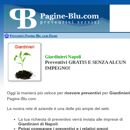
Antincendio
Disinfestazione
Fotovoltaico
Pulizie
Antifurti
Allarme
Elettricisti
Grate
Inferriate
Scale
Bagni chimici
Edilizia
Giardinieri
Serrament
Caldaie
Falegnami
Idraulici
Spurghi
Canne fumarie
Fabbri
Parquet
Traslochi
Preventivi Pagine-Blu
.com Home
Giardinieri Napoli
Preventivi GRATIS E SENZA ALCUN
IMPEGNO!
Oggi la maniera più veloce per
ricevere preventivi
per
Giardinieri
Pagine-Blu.com.
La nostra rete di aziende è una delle più ampie del web.
La tua richiesta di preventivo verrà inviata alle imprese di
Giardinieri
di Napoli
.
Potrai comparare i preventivi e i relativi prezzi