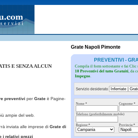
Fotovoltaico
Pulizie
Grate
Inferriate
Scale
Giardinieri
Serramenti
Idraulici
Spurghi
Parquet
Traslochi
Grate Napoli Pimonte
PREVENTIVI - GR
RATIS E SENZA ALCUN
Compila il form sottostante e fai Clic
10 Preventivi del tutto Gratuiti
, da 
Impegno
.
Servizio desiderato
re preventivi
per
Grate
è Pagine-
Nome *
Cognome *
Telefono (preferibilmente mobile)
più ampie del web.
Regione:*
Provincia:*
rrà inviata alle imprese di
Grate
di
i relativi prezzi