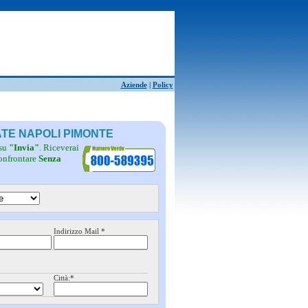
Aziende
|
Policy
ATE NAPOLI PIMONTE
 su
"Invia"
. Riceverai
confrontare
Senza
Indirizzo Mail *
Città:*