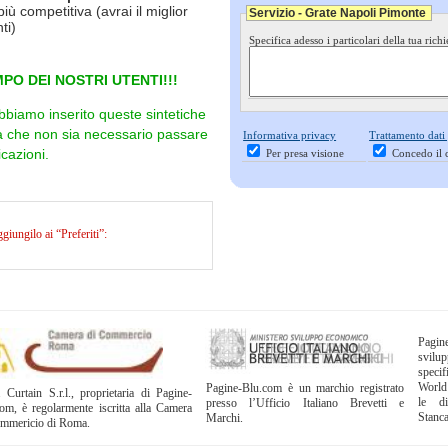
più competitiva (avrai il miglior
Servizio - Grate Napoli Pimonte
ti)
Specifica adesso i particolari della tua richi
PO DEI NOSTRI UTENTI!!!
bbiamo inserito queste sintetiche
ra che non sia necessario passare
Informativa privacy
Trattamento dati
cazioni.
Per presa visione
Concedo il 
iungilo ai “Preferiti”:
Pagi
svil
specif
World
Pagine-Blu.com è un marchio registrato
 Curtain S.r.l., proprietaria di Pagine-
le di
presso l’Ufficio Italiano Brevetti e
om, è regolarmente iscritta alla Camera
Stanc
Marchi.
ommericio di Roma.