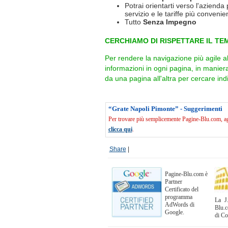
Potrai orientarti verso l'azienda 
servizio e le tariffe più convenien
Tutto
Senza Impegno
CERCHIAMO DI RISPETTARE IL TEM
Per rendere la navigazione più agile a
informazioni in ogni pagina, in manie
da una pagina all'altra per cercare indi
“Grate Napoli Pimonte” - Suggerimenti
Per trovare più semplicemente Pagine-Blu.com, agg
clicca qui
.
Share
|
Pagine-Blu.com è
Partner
Certificato del
programma
La J.
AdWords di
Blu.c
Google.
di C