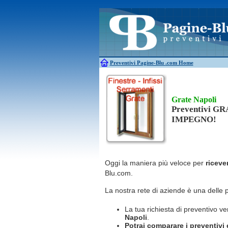
Antincendio
Disinfestazione
Antifurti
Allarme
Elettricisti
Bagni chimici
Edilizia
Caldaie
Falegnami
Canne fumarie
Fabbri
Preventivi Pagine-Blu
.com Home
Grate Napoli
Preventivi G
IMPEGNO!
Oggi la maniera più veloce per
riceve
Blu.com.
La nostra rete di aziende è una delle 
La tua richiesta di preventivo ve
Napoli
.
Potrai comparare i preventivi e 