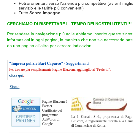
Potrai orientarti verso l'azienda più competitiva (avrai il miglio
servizio e le tariffe più convenienti)
Tutto
Senza Impegno
CERCHIAMO DI RISPETTARE IL TEMPO DEI NOSTRI UTENTI!!!
Per rendere la navigazione più agile abbiamo inserito queste sintet
informazioni in ogni pagina, in maniera che non sia necessario pas
da una pagina all'altra per cercare indicazioni.
“Impresa pulizie Bari Capurso” - Suggerimenti
Per trovare più semplicemente Pagine-Blu.com, aggiungilo ai “Preferiti”:
clicca qui
.
Share
|
Pagine-Blu.com è
Partner
Certificato del
programma
La J. Curtain S.r.l., proprietaria di Pagi
AdWords di
Blu.com, è regolarmente iscritta alla Cam
Google.
di Commericio di Roma.