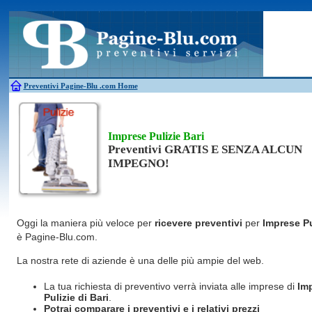
Antincendio
Disinfestazione
Fotovoltaico
Pulizie
Antifurti
Allarme
Elettricisti
Grate
Inferriate
Scale
Bagni chimici
Edilizia
Giardinieri
Serrament
Caldaie
Falegnami
Idraulici
Spurghi
Canne fumarie
Fabbri
Parquet
Traslochi
Preventivi Pagine-Blu
.com Home
Imprese Pulizie Bari
Preventivi GRATIS E SENZA ALCUN
IMPEGNO!
Oggi la maniera più veloce per
ricevere preventivi
per
Imprese Pu
è Pagine-Blu.com.
La nostra rete di aziende è una delle più ampie del web.
La tua richiesta di preventivo verrà inviata alle imprese di
Im
Pulizie
di Bari
.
Potrai comparare i preventivi e i relativi prezzi