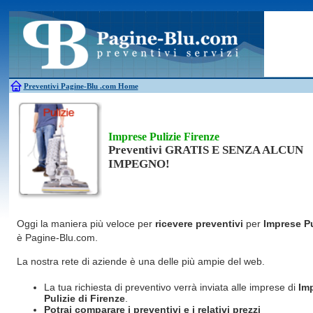
Antincendio
Disinfestazione
Fotovoltaico
Pulizie
Antifurti
Allarme
Elettricisti
Grate
Inferriate
Scale
Bagni chimici
Edilizia
Giardinieri
Serrament
Caldaie
Falegnami
Idraulici
Spurghi
Canne fumarie
Fabbri
Parquet
Traslochi
Preventivi Pagine-Blu
.com Home
Imprese Pulizie Firenze
Preventivi GRATIS E SENZA ALCUN
IMPEGNO!
Oggi la maniera più veloce per
ricevere preventivi
per
Imprese Pu
è Pagine-Blu.com.
La nostra rete di aziende è una delle più ampie del web.
La tua richiesta di preventivo verrà inviata alle imprese di
Im
Pulizie
di Firenze
.
Potrai comparare i preventivi e i relativi prezzi