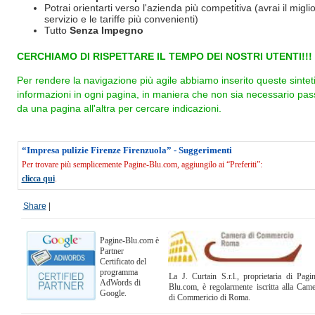
Potrai orientarti verso l'azienda più competitiva (avrai il miglio
servizio e le tariffe più convenienti)
Tutto
Senza Impegno
CERCHIAMO DI RISPETTARE IL TEMPO DEI NOSTRI UTENTI!!!
Per rendere la navigazione più agile abbiamo inserito queste sintet
informazioni in ogni pagina, in maniera che non sia necessario pas
da una pagina all'altra per cercare indicazioni.
“Impresa pulizie Firenze Firenzuola” - Suggerimenti
Per trovare più semplicemente Pagine-Blu.com, aggiungilo ai “Preferiti”:
clicca qui
.
Share
|
Pagine-Blu.com è
Partner
Certificato del
programma
La J. Curtain S.r.l., proprietaria di Pagi
AdWords di
Blu.com, è regolarmente iscritta alla Cam
Google.
di Commericio di Roma.