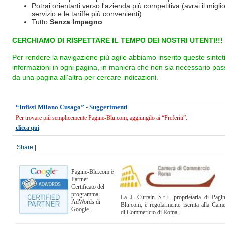
Potrai orientarti verso l'azienda più competitiva (avrai il miglio
servizio e le tariffe più convenienti)
Tutto
Senza Impegno
CERCHIAMO DI RISPETTARE IL TEMPO DEI NOSTRI UTENTI!!!
Per rendere la navigazione più agile abbiamo inserito queste sintet
informazioni in ogni pagina, in maniera che non sia necessario pas
da una pagina all'altra per cercare indicazioni.
“Infissi Milano Cusago” - Suggerimenti
Per trovare più semplicemente Pagine-Blu.com, aggiungilo ai “Preferiti”:
clicca qui
.
Share
|
Pagine-Blu.com è
Partner
Certificato del
programma
La J. Curtain S.r.l., proprietaria di Pagi
AdWords di
Blu.com, è regolarmente iscritta alla Cam
Google.
di Commericio di Roma.