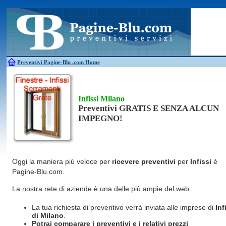
Antincendio
Disinfestazione
Fotovoltaico
Pulizie
Antifurti
Allarme
Elettricisti
Grate
Inferriate
Scale
Bagni chimici
Edilizia
Giardinieri
Serrament
Caldaie
Falegnami
Idraulici
Spurghi
Canne fumarie
Fabbri
Parquet
Traslochi
Preventivi Pagine-Blu
.com Home
Infissi Milano
Preventivi GRATIS E SENZA ALCUN
IMPEGNO!
Oggi la maniera più veloce per
ricevere preventivi
per
Infissi
è
Pagine-Blu.com.
La nostra rete di aziende è una delle più ampie del web.
La tua richiesta di preventivo verrà inviata alle imprese di
Inf
di Milano
.
Potrai comparare i preventivi e i relativi prezzi