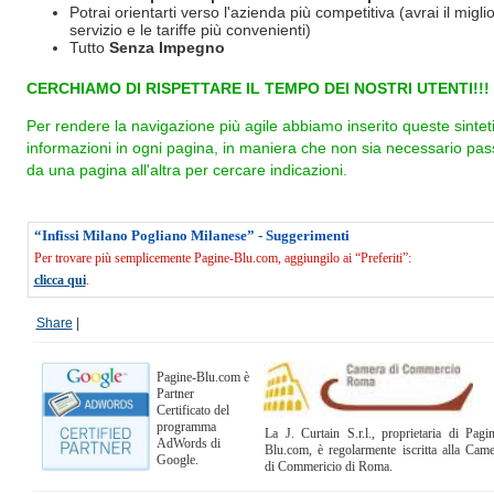
Potrai orientarti verso l'azienda più competitiva (avrai il miglio
servizio e le tariffe più convenienti)
Tutto
Senza Impegno
CERCHIAMO DI RISPETTARE IL TEMPO DEI NOSTRI UTENTI!!!
Per rendere la navigazione più agile abbiamo inserito queste sintet
informazioni in ogni pagina, in maniera che non sia necessario pas
da una pagina all'altra per cercare indicazioni.
“Infissi Milano Pogliano Milanese” - Suggerimenti
Per trovare più semplicemente Pagine-Blu.com, aggiungilo ai “Preferiti”:
clicca qui
.
Share
|
Pagine-Blu.com è
Partner
Certificato del
programma
La J. Curtain S.r.l., proprietaria di Pagi
AdWords di
Blu.com, è regolarmente iscritta alla Cam
Google.
di Commericio di Roma.