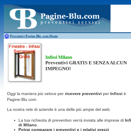
Antincendio
Disinfestazione
Fotovoltaico
Pulizie
Antifurti
Allarme
Elettricisti
Grate
Inferriate
Scale
Bagni chimici
Edilizia
Giardinieri
Serrament
Caldaie
Falegnami
Idraulici
Spurghi
Canne fumarie
Fabbri
Parquet
Traslochi
Preventivi Pagine-Blu
.com Home
Infissi Milano
Preventivi GRATIS E SENZA ALCUN
IMPEGNO!
Oggi la maniera più veloce per
ricevere preventivi
per
Infissi
è
Pagine-Blu.com.
La nostra rete di aziende è una delle più ampie del web.
La tua richiesta di preventivo verrà inviata alle imprese di
Inf
di Milano
.
Potrai comparare i preventivi e i relativi prezzi