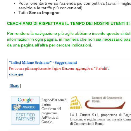
Potrai orientarti verso l'azienda più competitiva (avrai il miglio
servizio e le tariffe più convenienti)
Tutto
Senza Impegno
CERCHIAMO DI RISPETTARE IL TEMPO DEI NOSTRI UTENTI!!!
Per rendere la navigazione più agile abbiamo inserito queste sintet
informazioni in ogni pagina, in maniera che non sia necessario pas
da una pagina all'altra per cercare indicazioni.
“Infissi Milano Sedriano” - Suggerimenti
Per trovare più semplicemente Pagine-Blu.com, aggiungilo ai “Preferiti”:
clicca qui
.
Share
|
Pagine-Blu.com è
Partner
Certificato del
programma
La J. Curtain S.r.l., proprietaria di Pagi
AdWords di
Blu.com, è regolarmente iscritta alla Cam
Google.
di Commericio di Roma.