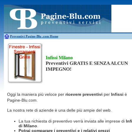
Antincendio
Disinfestazione
Fotovoltaico
Pulizie
Antifurti
Allarme
Elettricisti
Grate
Inferriate
Scale
Bagni chimici
Edilizia
Giardinieri
Serrament
Caldaie
Falegnami
Idraulici
Spurghi
Canne fumarie
Fabbri
Parquet
Traslochi
Preventivi Pagine-Blu
.com Home
Infissi Milano
Preventivi GRATIS E SENZA ALCUN
IMPEGNO!
Oggi la maniera più veloce per
ricevere preventivi
per
Infissi
è
Pagine-Blu.com.
La nostra rete di aziende è una delle più ampie del web.
La tua richiesta di preventivo verrà inviata alle imprese di
Inf
di Milano
.
Potrai comparare i preventivi e i relativi prezzi