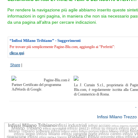
Per rendere la navigazione più agile abbiamo inserito queste sintet
informazioni in ogni pagina, in maniera che non sia necessario pas
da una pagina all'altra per cercare indicazioni.
“Infissi Milano Tribiano” - Suggerimenti
Per trovare più semplicemente Pagine-Blu.com, aggiungilo ai “Preferiti”:
clicca qui
.
Share
|
Pagine-Blu.com è
Partner Certificato del programma
La J. Curtain S.r.l., proprietaria di Pagi
AdWords di Google.
Blu.com, è regolarmente iscritta alla Cam
di Commericio di Roma.
<<
Infissi Milano Trezzo
Infissi Milano Tribiano
infissi industriali
infissi acciaio
infissi interno
rivendi
Milano Tribiano
infissi prezzi
infissi pvc
infissi su misura
infissi avvolgibili
Milano Tribiano
software infissi
infissi blin
infissi vetro
infissi portoni
Infissi Milano
ve
infissi legno
Infissi Milano
infissi verande
porte infissi
centro infissi
produttori infissi
riparazione infissi
infissi
preventivi infissi
infissi porte e finestre