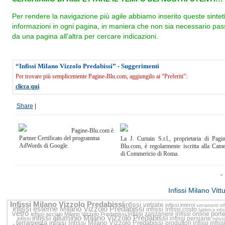
Per rendere la navigazione più agile abbiamo inserito queste sintet
informazioni in ogni pagina, in maniera che non sia necessario pas
da una pagina all'altra per cercare indicazioni.
“Infissi Milano Vizzolo Predabissi” - Suggerimenti
Per trovare più semplicemente Pagine-Blu.com, aggiungilo ai “Preferiti”:
clicca qui
.
Share
|
Pagine-Blu.com è
Partner Certificato del programma
La J. Curtain S.r.l., proprietaria di Pagi
AdWords di Google.
Blu.com, è regolarmente iscritta alla Cam
di Commericio di Roma.
<<
Infissi Milano Vit
Infissi Milano Vizzolo Predabissi
infissi vetrate
infissi interni
serramenti in
infissi esterne Milano Vizzolo Predabissi
infissi
infissi costo
fabbrica infi
vetro
porte
infissi zanzariere
infissi online
infissi acciaio Milano Vizzolo Predabissi
infissi alluminio Milano Vizzolo Predabissi
infissi persiane
infissi
Infissi
ferramenta infissi
Infissi Milano Vizzolo Predabissi
produttori infissi
infiss