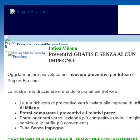
Antincendio
Disinfestazione
Fotovoltaico
Pulizie
Antifurti
Allarme
Elettricisti
Grate
Inferriate
Scale
Bagni chimici
Edilizia
Giardinieri
Serrament
Caldaie
Falegnami
Idraulici
Spurghi
Canne fumarie
Fabbri
Parquet
Traslochi
Preventivi Pagine-Blu
.com Home
Infissi Milano
Preventivi GRATIS E SENZA ALCUN
IMPEGNO!
Oggi la maniera più veloce per
ricevere preventivi
per
Infissi
è
Pagine-Blu.com.
La nostra rete di aziende è una delle più ampie del web.
La tua richiesta di preventivo verrà inviata alle imprese di
Inf
di Milano
.
Potrai comparare i preventivi e i relativi prezzi
Potrai orientarti verso l'azienda più competitiva (avrai il miglio
servizio e le tariffe più convenienti)
Tutto
Senza Impegno
CERCHIAMO DI RISPETTARE IL TEMPO DEI NOSTRI UTENTI!!!