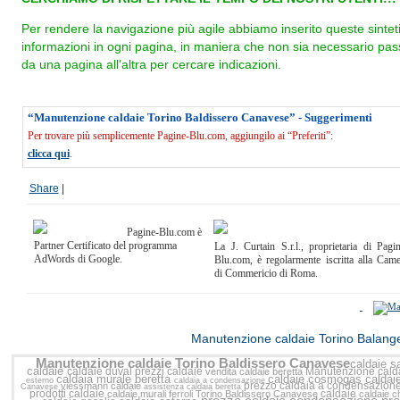
Per rendere la navigazione più agile abbiamo inserito queste sintet
informazioni in ogni pagina, in maniera che non sia necessario pas
da una pagina all'altra per cercare indicazioni.
“Manutenzione caldaie Torino Baldissero Canavese” - Suggerimenti
Per trovare più semplicemente Pagine-Blu.com, aggiungilo ai “Preferiti”:
clicca qui
.
Share
|
Pagine-Blu.com è
Partner Certificato del programma
La J. Curtain S.r.l., proprietaria di Pagi
AdWords di Google.
Blu.com, è regolarmente iscritta alla Cam
di Commericio di Roma.
<<
Manutenzione caldaie Torino Balang
Manutenzione caldaie Torino Baldissero Canavese
caldaie s
caldaie
caldaie duval
prezzi caldaie
Manutenzione calda
vendita caldaie beretta
caldaia murale beretta
caldaie cosmogas
caldai
esterno
caldaia a condensazione
prezzo caldaia a condensazion
viessmann caldaie
Canavese
assistenza caldaia beretta
prodotti caldaie
caldaie
caldaie murali ferroli Torino Baldissero Canavese
caldaie c