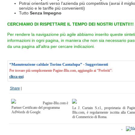
Potrai orientarti verso l'azienda più competitiva (avrai il miglio
servizio e le tariffe più convenienti)
Tutto
Senza Impegno
CERCHIAMO DI RISPETTARE IL TEMPO DEI NOSTRI UTENTI!!!
Per rendere la navigazione più agile abbiamo inserito queste sintet
informazioni in ogni pagina, in maniera che non sia necessario pas
da una pagina all'altra per cercare indicazioni.
“Manutenzione caldaie Torino Cantalupa” - Suggerimenti
Per trovare più semplicemente Pagine-Blu.com, aggiungilo ai “Preferiti”:
clicca qui
.
Share
|
Pagine-Blu.com è
Partner Certificato del programma
La J. Curtain S.r.l., proprietaria di Pagi
AdWords di Google.
Blu.com, è regolarmente iscritta alla Cam
di Commericio di Roma.