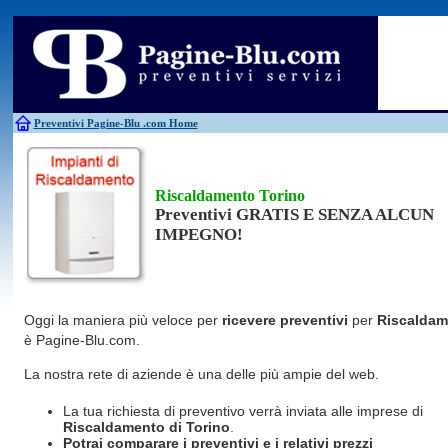
Antincendio
Disinfestazione
Fotovoltaico
Pulizie
Antifurti
Allarme
Elettricisti
Grate
Inferriate
Scale
Bagni chimici
Edilizia
Giardinieri
Serrament
Caldaie
Falegnami
Idraulici
Spurghi
Canne fumarie
Fabbri
Parquet
Traslochi
Preventivi Pagine-Blu
.com Home
Riscaldamento Torino
Preventivi GRATIS E SENZA ALCUN
IMPEGNO!
Oggi la maniera più veloce per
ricevere preventivi
per
Riscaldam
è Pagine-Blu.com.
La nostra rete di aziende è una delle più ampie del web.
La tua richiesta di preventivo verrà inviata alle imprese di
Riscaldamento
di Torino
.
Potrai comparare i preventivi e i relativi prezzi