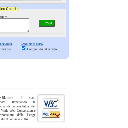
ino Chieri
esta *
 personali
Condizioni d'uso
consenso
Comprendo ed accetto
ne-Blu.com è stato
uppato rispettando le
iche di accessibilità del
 Wide Web Consortium e
sposizioni dalla Legge
a del 9 Gennaio 2004