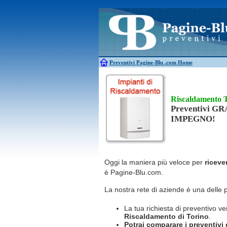
Antincendio
Disinfestazione
Antifurti
Allarme
Elettricisti
Bagni chimici
Edilizia
Caldaie
Falegnami
Canne fumarie
Fabbri
Preventivi Pagine-Blu
.com Home
Riscaldamento 
Preventivi G
IMPEGNO!
Oggi la maniera più veloce per
riceve
è Pagine-Blu.com.
La nostra rete di aziende è una delle 
La tua richiesta di preventivo ve
Riscaldamento
di Torino
.
Potrai comparare i preventivi e 