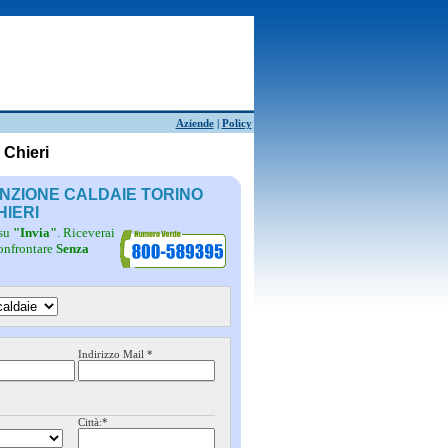
Aziende
|
Policy
 Chieri
ENZIONE CALDAIE TORINO
HIERI
 su
"Invia"
. Riceverai
confrontare
Senza
Indirizzo Mail *
Città:*