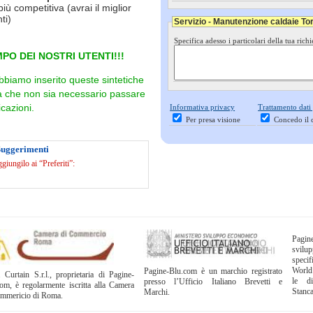
più competitiva (avrai il miglior
ti)
Servizio - Manutenzione caldaie Tor
Specifica adesso i particolari della tua richi
PO DEI NOSTRI UTENTI!!!
bbiamo inserito queste sintetiche
ra che non sia necessario passare
cazioni.
Informativa privacy
Trattamento dati
Per presa visione
Concedo il 
Suggerimenti
iungilo ai “Preferiti”:
Pagi
svil
specif
World
Pagine-Blu.com è un marchio registrato
 Curtain S.r.l., proprietaria di Pagine-
le di
presso l’Ufficio Italiano Brevetti e
om, è regolarmente iscritta alla Camera
Stanc
Marchi.
ommericio di Roma.