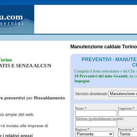
Fotovoltaico
Pulizie
Grate
Inferriate
Scale
Giardinieri
Serramenti
Idraulici
Spurghi
Parquet
Traslochi
Manutenzione caldaie Torino
PREVENTIVI - MANUT
Torino
C
RATIS E SENZA ALCUN
Compila il form sottostante e fai Clic
10 Preventivi del tutto Gratuiti
, da 
Impegno
.
Servizio desiderato
re preventivi
per
Riscaldamento
Nome *
Cognome *
più ampie del web.
Telefono (preferibilmente mobile)
rrà inviata alle imprese di
Regione:*
Provincia:*
i relativi prezzi