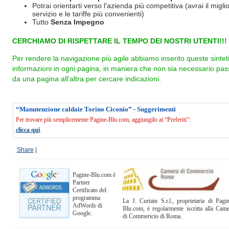
Potrai orientarti verso l'azienda più competitiva (avrai il miglio
servizio e le tariffe più convenienti)
Tutto
Senza Impegno
CERCHIAMO DI RISPETTARE IL TEMPO DEI NOSTRI UTENTI!!!
Per rendere la navigazione più agile abbiamo inserito queste sintet
informazioni in ogni pagina, in maniera che non sia necessario pas
da una pagina all'altra per cercare indicazioni.
“Manutenzione caldaie Torino Ciconio” - Suggerimenti
Per trovare più semplicemente Pagine-Blu.com, aggiungilo ai “Preferiti”:
clicca qui
.
Share
|
Pagine-Blu.com è
Partner
Certificato del
programma
La J. Curtain S.r.l., proprietaria di Pagi
AdWords di
Blu.com, è regolarmente iscritta alla Cam
Google.
di Commericio di Roma.