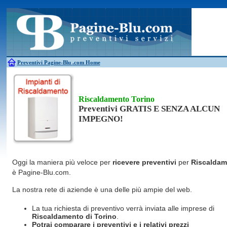
Antincendio
Disinfestazione
Fotovoltaico
Pulizie
Antifurti
Allarme
Elettricisti
Grate
Inferriate
Scale
Bagni chimici
Edilizia
Giardinieri
Serrament
Caldaie
Falegnami
Idraulici
Spurghi
Canne fumarie
Fabbri
Parquet
Traslochi
Preventivi Pagine-Blu
.com Home
Riscaldamento Torino
Preventivi GRATIS E SENZA ALCUN
IMPEGNO!
Oggi la maniera più veloce per
ricevere preventivi
per
Riscaldam
è Pagine-Blu.com.
La nostra rete di aziende è una delle più ampie del web.
La tua richiesta di preventivo verrà inviata alle imprese di
Riscaldamento
di Torino
.
Potrai comparare i preventivi e i relativi prezzi