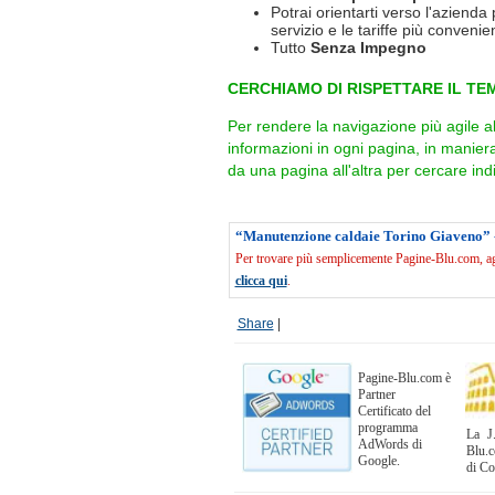
Potrai orientarti verso l'azienda 
servizio e le tariffe più convenien
Tutto
Senza Impegno
CERCHIAMO DI RISPETTARE IL TEM
Per rendere la navigazione più agile a
informazioni in ogni pagina, in manie
da una pagina all'altra per cercare indi
“Manutenzione caldaie Torino Giaveno” 
Per trovare più semplicemente Pagine-Blu.com, agg
clicca qui
.
Share
|
Pagine-Blu.com è
Partner
Certificato del
programma
La J.
AdWords di
Blu.c
Google.
di C