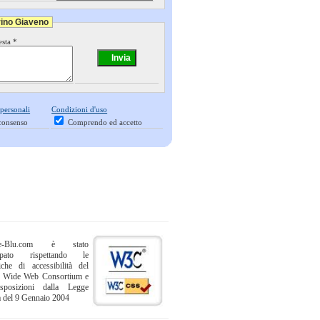
rino Giaveno
esta *
 personali
Condizioni d'uso
consenso
Comprendo ed accetto
ne-Blu.com è stato
uppato rispettando le
iche di accessibilità del
 Wide Web Consortium e
sposizioni dalla Legge
a del 9 Gennaio 2004