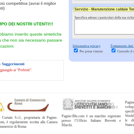
più competitiva (avrai il miglior
ti)
Servizio - Manutenzione caldaie To
Specifica adesso i particolari della tua richi
PO DEI NOSTRI UTENTI!!!
bbiamo inserito queste sintetiche
ra che non sia necessario passare
cazioni.
Informativa privacy
Trattamento dati
Per presa visione
Concedo il 
- Suggerimenti
iungilo ai “Preferiti”:
Pagi
svil
specif
World
Pagine-Blu.com è un marchio registrato
 Curtain S.r.l., proprietaria di Pagine-
le di
presso l’Ufficio Italiano Brevetti e
om, è regolarmente iscritta alla Camera
Stanc
Marchi.
ommericio di Roma.