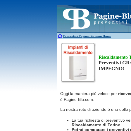
Antincendio
Disinfestazione
Antifurti
Allarme
Elettricisti
Bagni chimici
Edilizia
Caldaie
Falegnami
Canne fumarie
Fabbri
Preventivi Pagine-Blu
.com Home
Riscaldamento 
Preventivi G
IMPEGNO!
Oggi la maniera più veloce per
riceve
è Pagine-Blu.com.
La nostra rete di aziende è una delle 
La tua richiesta di preventivo ve
Riscaldamento
di Torino
.
Potrai comparare i preventivi e 