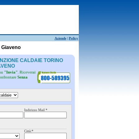
Aziende
|
Policy
o Giaveno
ENZIONE CALDAIE TORINO
AVENO
 su
"Invia"
. Riceverai
confrontare
Senza
Indirizzo Mail *
Città:*