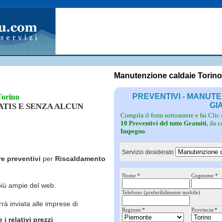
Fotovoltaico
Pulizie
Grate
Inferriate
Scale
Giardinieri
Serramenti
Idraulici
Spurghi
Parquet
Traslochi
Manutenzione caldaie Torin
PREVENTIVI - MANUT
Torino
GI
RATIS E SENZA ALCUN
Compila il form sottostante e fai Clic
10 Preventivi del tutto Gratuiti
, da 
Impegno
.
Servizio desiderato
re preventivi
per
Riscaldamento
Nome *
Cognome *
più ampie del web.
Telefono (preferibilmente mobile)
rrà inviata alle imprese di
Regione:*
Provincia:*
i relativi prezzi