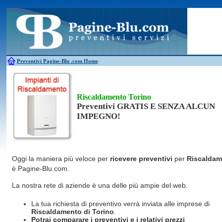
Antincendio
Disinfestazione
Fotovoltaico
Pulizie
Antifurti
Allarme
Elettricisti
Grate
Inferriate
Scale
Bagni chimici
Edilizia
Giardinieri
Serrament
Caldaie
Falegnami
Idraulici
Spurghi
Canne fumarie
Fabbri
Parquet
Traslochi
Preventivi Pagine-Blu
.com Home
Riscaldamento Torino
Preventivi GRATIS E SENZA ALCUN
IMPEGNO!
Oggi la maniera più veloce per
ricevere preventivi
per
Riscaldam
è Pagine-Blu.com.
La nostra rete di aziende è una delle più ampie del web.
La tua richiesta di preventivo verrà inviata alle imprese di
Riscaldamento
di Torino
.
Potrai comparare i preventivi e i relativi prezzi