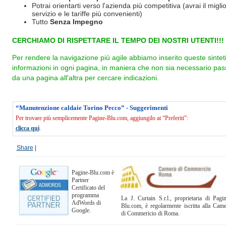
Potrai orientarti verso l'azienda più competitiva (avrai il miglio
servizio e le tariffe più convenienti)
Tutto
Senza Impegno
CERCHIAMO DI RISPETTARE IL TEMPO DEI NOSTRI UTENTI!!!
Per rendere la navigazione più agile abbiamo inserito queste sintet
informazioni in ogni pagina, in maniera che non sia necessario pas
da una pagina all'altra per cercare indicazioni.
“Manutenzione caldaie Torino Pecco” - Suggerimenti
Per trovare più semplicemente Pagine-Blu.com, aggiungilo ai “Preferiti”:
clicca qui
.
Share
|
Pagine-Blu.com è
Partner
Certificato del
programma
La J. Curtain S.r.l., proprietaria di Pagi
AdWords di
Blu.com, è regolarmente iscritta alla Cam
Google.
di Commericio di Roma.