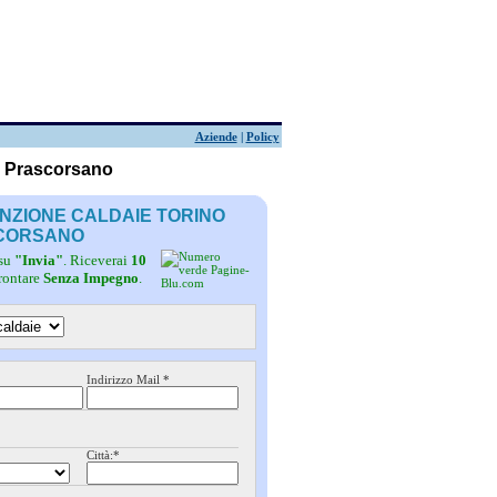
Aziende
|
Policy
o Prascorsano
ENZIONE CALDAIE TORINO
CORSANO
 su
"Invia"
. Riceverai
10
frontare
Senza Impegno
.
Indirizzo Mail *
Città:*