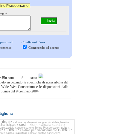
orino Prascorsano
esta *
 personali
Condizioni d'uso
consenso
Comprendo ed accetto
ne-Blu.com è stato
pato rispettando le specifiche di accessibilità del
 Wide Web Consortium e le disposizioni dalla
 Stanca del 9 Gennaio 2004
iglione
>>
caldaie
caldaia condensazione
prezzi caldaie beretta
caldaie
 chaffoteaux
sostituzione caldaia
radiant
ezzo caldaia condensazione Torino Prascorsano
e Caldaie
caldaie
caldaie per riscaldamento
mento
caldaie industriali
caldaie ariston assistenza