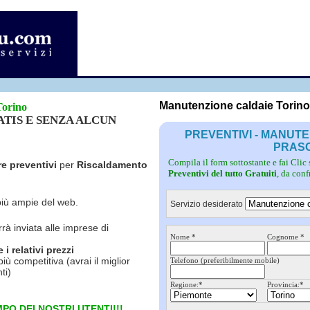
Fotovoltaico
Pulizie
Grate
Inferriate
Scale
Giardinieri
Serramenti
Idraulici
Spurghi
Parquet
Traslochi
Manutenzione caldaie Torin
Torino
RATIS E SENZA ALCUN
PREVENTIVI - MANUT
PRAS
Compila il form sottostante e fai Clic
re preventivi
per
Riscaldamento
Preventivi del tutto Gratuiti
, da con
più ampie del web.
Servizio desiderato
rrà inviata alle imprese di
Nome *
Cognome *
i relativi prezzi
più competitiva (avrai il miglior
Telefono (preferibilmente mobile)
ti)
Regione:*
Provincia:*
PO DEI NOSTRI UTENTI!!!