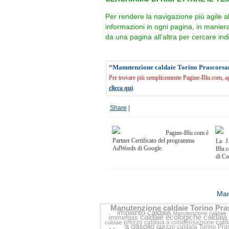
Per rendere la navigazione più agile a
informazioni in ogni pagina, in manie
da una pagina all'altra per cercare indi
“Manutenzione caldaie Torino Prascorsa
Per trovare più semplicemente Pagine-Blu.com, agg
clicca qui
.
Share
|
Pagine-Blu.com è
Partner Certificato del programma
La J.
AdWords di Google.
Blu.c
di C
<<
Man
Manutenzione caldaie Torino Pr
impianto caldaia
Manutenzione caldaie 
caldaie ecologiche
caldaia
immergas
cal
prezzo caldaia a condensazione
caldaie
a gasolio
prezzo caldaia Torino Pr