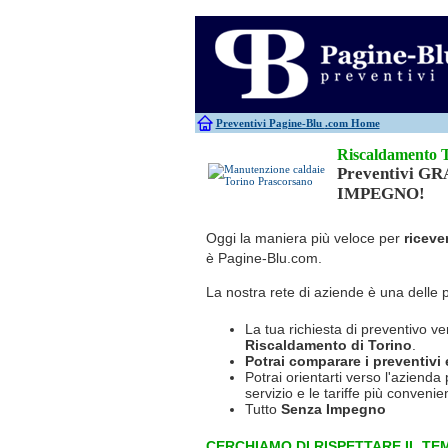
Antincendio
Disinfestazione
Antifurti
Allarme
Elettricisti
Bagni chimici
Edilizia
Caldaie
Falegnami
Canne fumarie
Fabbri
Preventivi Pagine-Blu
.com Home
Riscaldamento 
Preventivi G
IMPEGNO!
Oggi la maniera più veloce per
riceve
è Pagine-Blu.com.
La nostra rete di aziende è una delle 
La tua richiesta di preventivo ve
Riscaldamento
di Torino
.
Potrai comparare i preventivi e 
Potrai orientarti verso l'azienda 
servizio e le tariffe più convenien
Tutto
Senza Impegno
CERCHIAMO DI RISPETTARE IL TEM