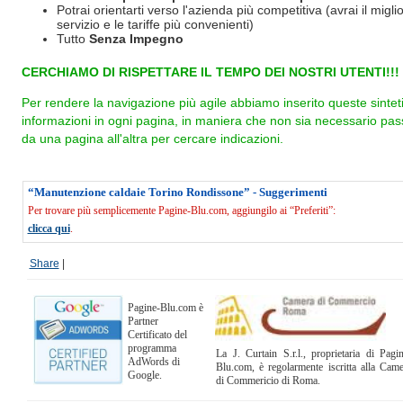
Potrai orientarti verso l'azienda più competitiva (avrai il miglio
servizio e le tariffe più convenienti)
Tutto
Senza Impegno
CERCHIAMO DI RISPETTARE IL TEMPO DEI NOSTRI UTENTI!!!
Per rendere la navigazione più agile abbiamo inserito queste sintet
informazioni in ogni pagina, in maniera che non sia necessario pas
da una pagina all'altra per cercare indicazioni.
“Manutenzione caldaie Torino Rondissone” - Suggerimenti
Per trovare più semplicemente Pagine-Blu.com, aggiungilo ai “Preferiti”:
clicca qui
.
Share
|
Pagine-Blu.com è
Partner
Certificato del
programma
La J. Curtain S.r.l., proprietaria di Pagi
AdWords di
Blu.com, è regolarmente iscritta alla Cam
Google.
di Commericio di Roma.