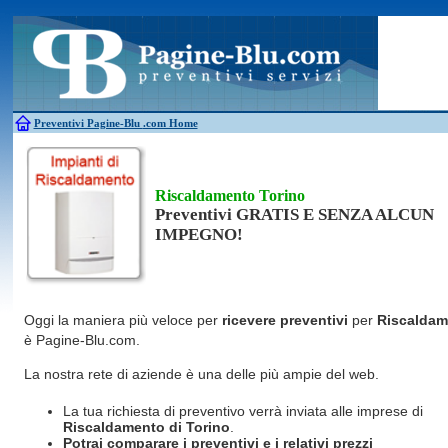
Antincendio
Disinfestazione
Fotovoltaico
Pulizie
Antifurti
Allarme
Elettricisti
Grate
Inferriate
Scale
Bagni chimici
Edilizia
Giardinieri
Serrament
Caldaie
Falegnami
Idraulici
Spurghi
Canne fumarie
Fabbri
Parquet
Traslochi
Preventivi Pagine-Blu
.com Home
Riscaldamento Torino
Preventivi GRATIS E SENZA ALCUN
IMPEGNO!
Oggi la maniera più veloce per
ricevere preventivi
per
Riscaldam
è Pagine-Blu.com.
La nostra rete di aziende è una delle più ampie del web.
La tua richiesta di preventivo verrà inviata alle imprese di
Riscaldamento
di Torino
.
Potrai comparare i preventivi e i relativi prezzi