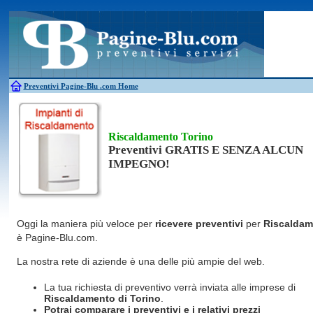
Antincendio
Disinfestazione
Fotovoltaico
Pulizie
Antifurti
Allarme
Elettricisti
Grate
Inferriate
Scale
Bagni chimici
Edilizia
Giardinieri
Serrament
Caldaie
Falegnami
Idraulici
Spurghi
Canne fumarie
Fabbri
Parquet
Traslochi
Preventivi Pagine-Blu
.com Home
Riscaldamento Torino
Preventivi GRATIS E SENZA ALCUN
IMPEGNO!
Oggi la maniera più veloce per
ricevere preventivi
per
Riscaldam
è Pagine-Blu.com.
La nostra rete di aziende è una delle più ampie del web.
La tua richiesta di preventivo verrà inviata alle imprese di
Riscaldamento
di Torino
.
Potrai comparare i preventivi e i relativi prezzi