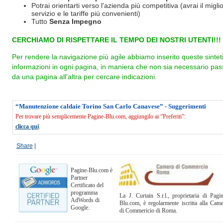
Potrai orientarti verso l'azienda più competitiva (avrai il miglio
servizio e le tariffe più convenienti)
Tutto
Senza Impegno
CERCHIAMO DI RISPETTARE IL TEMPO DEI NOSTRI UTENTI!!!
Per rendere la navigazione più agile abbiamo inserito queste sintet
informazioni in ogni pagina, in maniera che non sia necessario pas
da una pagina all'altra per cercare indicazioni.
“Manutenzione caldaie Torino San Carlo Canavese” - Suggerimenti
Per trovare più semplicemente Pagine-Blu.com, aggiungilo ai “Preferiti”:
clicca qui
.
Share
|
Pagine-Blu.com è
Partner
Certificato del
programma
La J. Curtain S.r.l., proprietaria di Pagi
AdWords di
Blu.com, è regolarmente iscritta alla Cam
Google.
di Commericio di Roma.